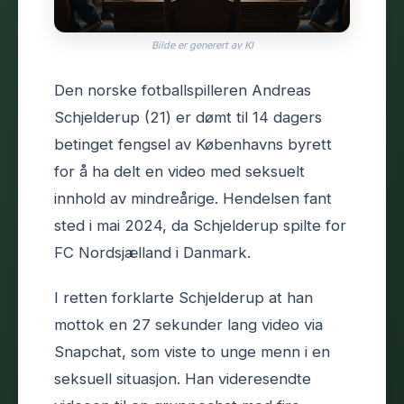
Bilde er generert av KI
Den norske fotballspilleren Andreas
Schjelderup (21) er dømt til 14 dagers
betinget fengsel av Københavns byrett
for å ha delt en video med seksuelt
innhold av mindreårige. Hendelsen fant
sted i mai 2024, da Schjelderup spilte for
FC Nordsjælland i Danmark.
I retten forklarte Schjelderup at han
mottok en 27 sekunder lang video via
Snapchat, som viste to unge menn i en
seksuell situasjon. Han videresendte