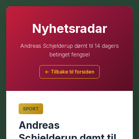
Nyhetsradar
Andreas Schjelderup dømt til 14 dagers
betinget fengsel
← Tilbake til forsiden
SPORT
Andreas
Schjelderup dømt til