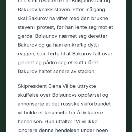
noe som resulterte i at Bolsjunov falt og
Bakurov knakk staven. Etter målgang
skal Bakurov ha viftet med den brukne
staven i protest, før han lente seg mot et
gjerde. Bolsjunov nærmet seg deretter
Bakurov og ga ham en kraftig dytt i
ryggen, som førte til at Bakurov falt over
gjerdet og pådro seg et kutt i låret.
Bakurov haltet senere av stadion.
Skipresident Elena Välbe uttrykte
skuffelse over Bolsjunovs oppførsel og
annonserte at det russiske skiforbundet
vil holde et krisemøte for å diskutere
hendelsen. Hun uttalte: "Vi vil ikke
ignorere denne hendelsen under noen