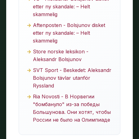
etter ny skandale: – Helt
skammelig
Aftenposten - Bolsjunov disket
etter ny skandale: – Helt
skammelig
Store norske leksikon -
Aleksandr Bolsjunov
SVT Sport - Beskedet: Aleksandr
Bolsjunov tävlar utanför
Ryssland
Ria Novosti - В Норвегии
"бомбануло" из-за победы
Большунова. Они хотят, чтобы
России не было на Олимпиаде