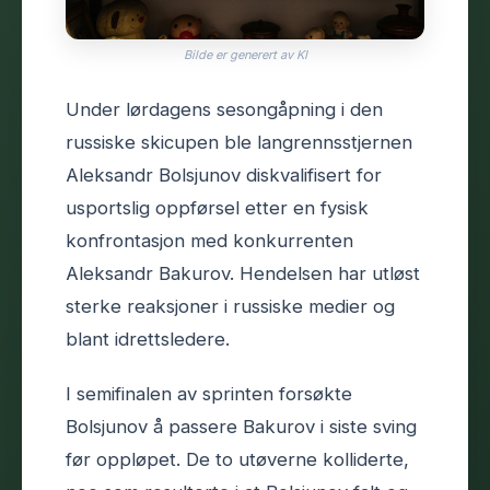
Bilde er generert av KI
Under lørdagens sesongåpning i den
russiske skicupen ble langrennsstjernen
Aleksandr Bolsjunov diskvalifisert for
usportslig oppførsel etter en fysisk
konfrontasjon med konkurrenten
Aleksandr Bakurov. Hendelsen har utløst
sterke reaksjoner i russiske medier og
blant idrettsledere.
I semifinalen av sprinten forsøkte
Bolsjunov å passere Bakurov i siste sving
før oppløpet. De to utøverne kolliderte,