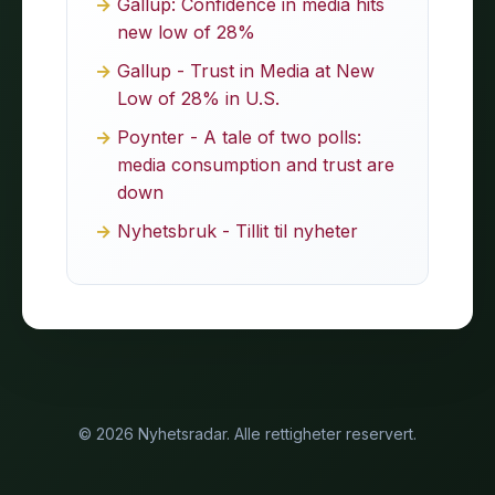
Gallup: Confidence in media hits
new low of 28%
Gallup - Trust in Media at New
Low of 28% in U.S.
Poynter - A tale of two polls:
media consumption and trust are
down
Nyhetsbruk - Tillit til nyheter
© 2026 Nyhetsradar. Alle rettigheter reservert.