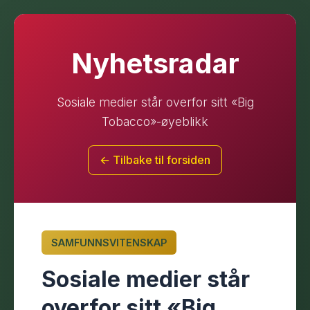
Nyhetsradar
Sosiale medier står overfor sitt «Big
Tobacco»-øyeblikk
← Tilbake til forsiden
SAMFUNNSVITENSKAP
Sosiale medier står
overfor sitt «Big