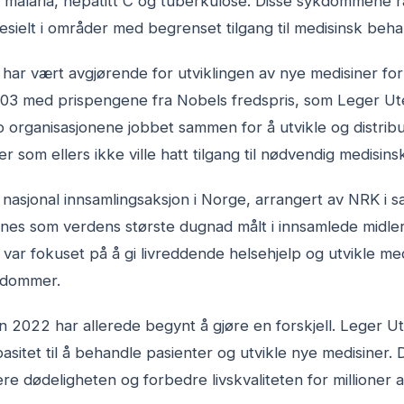
r, malaria, hepatitt C og tuberkulose. Disse sykdommene 
sielt i områder med begrenset tilgang til medisinsk beha
ar vært avgjørende for utviklingen av nye medisiner for
003 med prispengene fra Nobels fredspris, som Leger Ut
o organisasjonene jobbet sammen for å utvikle og distribu
er som ellers ikke ville hatt tilgang til nødvendig medisinsk
 nasjonal innsamlingsaksjon i Norge, arrangert av NRK i 
gnes som verdens største dugnad målt i innsamlede midle
2 var fokuset på å gi livreddende helsehjelp og utvikle m
kdommer.
n 2022 har allerede begynt å gjøre en forskjell. Leger U
sitet til å behandle pasienter og utvikle nye medisiner. 
re dødeligheten og forbedre livskvaliteten for millione