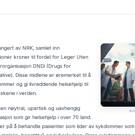
ngert av NRK, samlet inn
oner kroner til fordel for Leger Uten
rorganisasjon DNDi (Drugs for
ative). Disse midlene er øremerket til å
mer og gi livreddende helsehjelp til
skene i verden.
en nøytral, upartisk og uavhengig
Bild
asjon som gir helsehjelp i over 70 land.
er på å behandle pasienter som lider av sykdommer som o