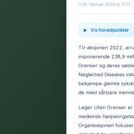
26. februar 2026 kl. 17:17
Vis hovedpunkter
TV-aksjonen 2022, arra
imponerende 238,9 milli
Grenser og deres søste
Neglected Diseases initi
bekjempe glemte sykdom
de mest sårbare menne
Leger Uten Grenser er 
medisinsk hjelpeorganis
Organisasjonen fokuser