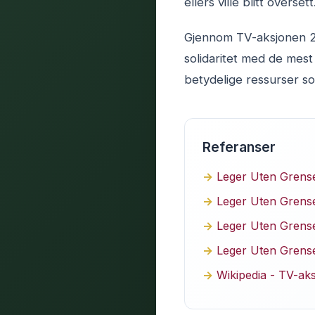
ellers ville blitt oversett
Gjennom TV-aksjonen 20
solidaritet med de mes
betydelige ressurser s
Referanser
Leger Uten Grens
Leger Uten Grense
Leger Uten Grense
Leger Uten Grense
Wikipedia - TV-ak