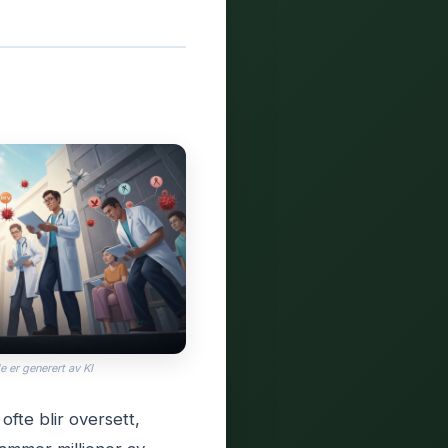
e er generert av KI
fte blir oversett,