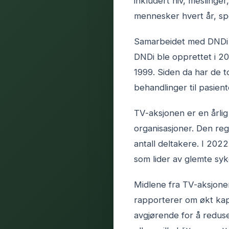
inkludert hiv, meslinge
mennesker hvert år, spe
Samarbeidet med DNDi h
DNDi ble opprettet i 2
1999. Siden da har de t
behandlinger til pasient
TV-aksjonen er en årlig
organisasjoner. Den re
antall deltakere. I 202
som lider av glemte sy
Midlene fra TV-aksjone
rapporterer om økt kapa
avgjørende for å reduse