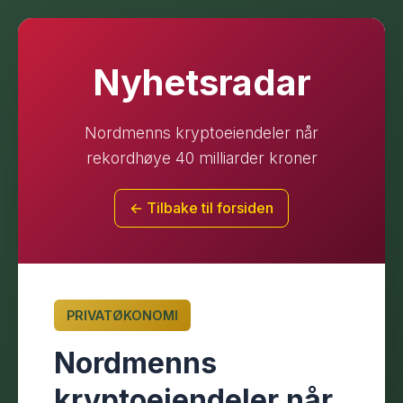
Nyhetsradar
Nordmenns kryptoeiendeler når
rekordhøye 40 milliarder kroner
← Tilbake til forsiden
PRIVATØKONOMI
Nordmenns
kryptoeiendeler når