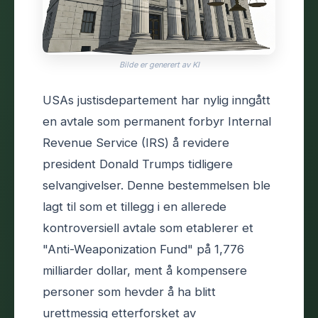
Bilde er generert av KI
USAs justisdepartement har nylig inngått
en avtale som permanent forbyr Internal
Revenue Service (IRS) å revidere
president Donald Trumps tidligere
selvangivelser. Denne bestemmelsen ble
lagt til som et tillegg i en allerede
kontroversiell avtale som etablerer et
"Anti-Weaponization Fund" på 1,776
milliarder dollar, ment å kompensere
personer som hevder å ha blitt
urettmessig etterforsket av