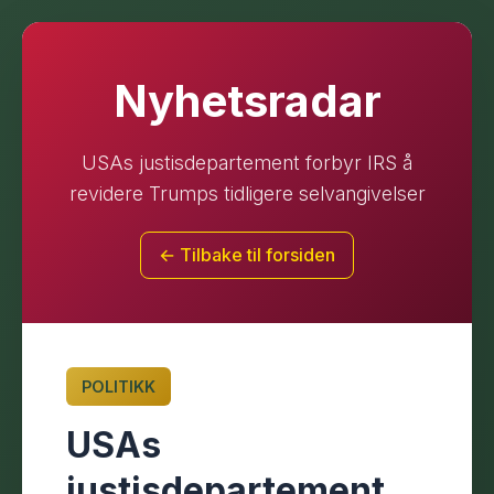
Nyhetsradar
USAs justisdepartement forbyr IRS å
revidere Trumps tidligere selvangivelser
← Tilbake til forsiden
POLITIKK
USAs
justisdepartement