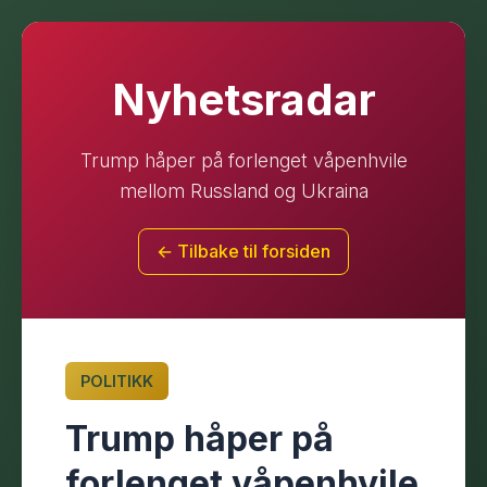
Nyhetsradar
Trump håper på forlenget våpenhvile
mellom Russland og Ukraina
← Tilbake til forsiden
POLITIKK
Trump håper på
forlenget våpenhvile