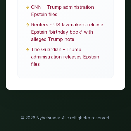
CNN - Trump administration
Epstein files
Reuters - US lawmakers release
Epstein 'birthday book' with
alleged Trump note
The Guardian - Trump
administration releases Epstein
files
© 2026 Nyhetsradar. Alle rettigheter reservert.