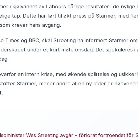
r i kjølvannet av Labours dårlige resultater i de nylige 
lige tap. Dette har ført til økt press på Starmer, med fle
som krever hans avgang.
 The Times og BBC, skal Streeting ha informert Starmer om
derskapet under et kort møte onsdag. Det spekuleres i at
dag.
overfor en intern krise, med økende splittelse og usikker
tøtter Starmer, mener andre at en ny leder er nødvendig
t.
sominister Wes Streeting avgår – förlorat förtroendet för 