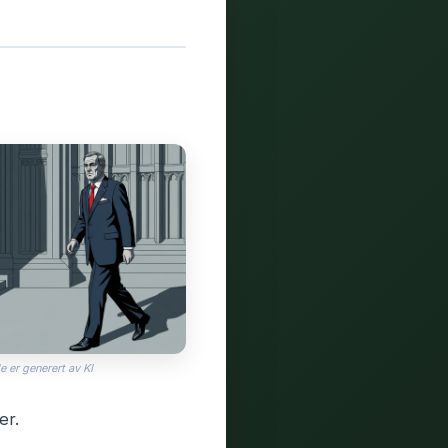
e er generert av KI
er.