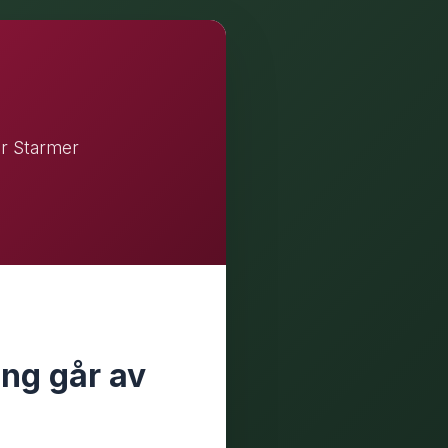
ir Starmer
ing går av