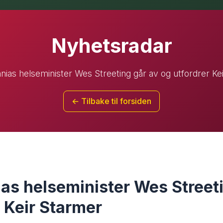
Nyhetsradar
nnias helseminister Wes Streeting går av og utfordrer Ke
← Tilbake til forsiden
ias helseminister Wes Street
r Keir Starmer