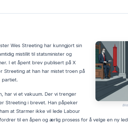
ister Wes Streeting har kunngjort sin
idig mistillit til statsminister og
er. I et åpent brev publisert på X
ver Streeting at han har mistet troen på
 partiet.
n, har vi et vakuum. Der vi trenger
iver Streeting i brevet. Han påpeker
Bild
r ham at Starmer ikke vil lede Labour
fordrer til en åpen og ærlig prosess for å velge en ny led