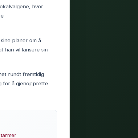
lokalvalgene, hvor
re
 sine planer om å
 han vil lansere sin
het rundt fremtidig
 for å gjenopprette
Starmer