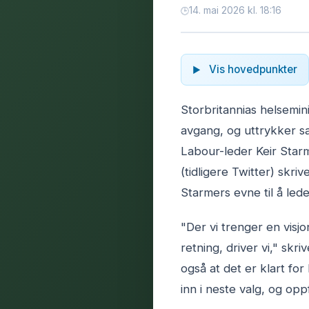
14. mai 2026 kl. 18:16
Vis hovedpunkter
Storbritannias helsemin
avgang, og uttrykker samt
Labour-leder Keir Starm
(tidligere Twitter) skri
Starmers evne til å lede
"Der vi trenger en visjo
retning, driver vi," skr
også at det er klart fo
inn i neste valg, og opp