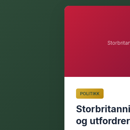
Storbrita
POLITIKK
Storbritann
og utfordre