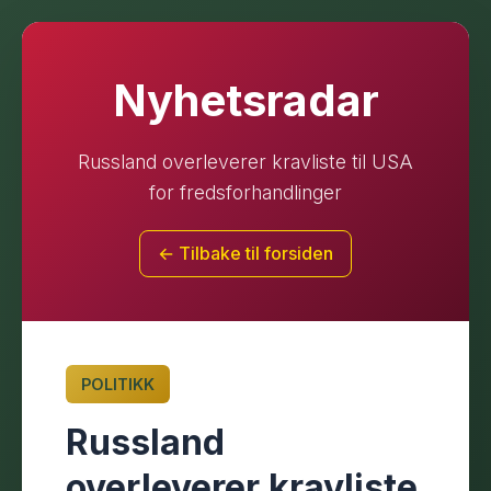
Nyhetsradar
Russland overleverer kravliste til USA
for fredsforhandlinger
← Tilbake til forsiden
POLITIKK
Russland
overleverer kravliste