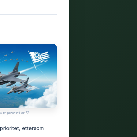
e er generert av KI
rioritet, ettersom