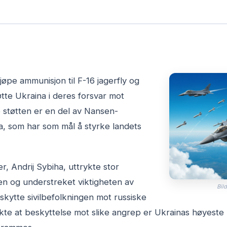
jøpe ammunisjon til F-16 jagerfly og
tøtte Ukraina i deres forsvar mot
 støtten er en del av Nansen-
, som har som mål å styrke landets
r, Andrij Sybiha, uttrykte stor
en og understreket viktigheten av
Bild
eskytte sivilbefolkningen mot russiske
te at beskyttelse mot slike angrep er Ukrainas høyeste p