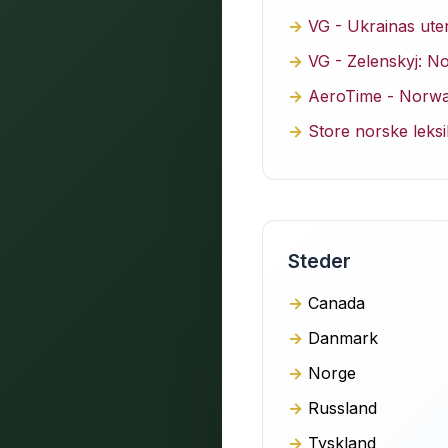
VG - Ukrainas uten
VG - Zelenskyj: Nor
AeroTime - Norway
Store norske leks
Steder
Canada
Danmark
Norge
Russland
Tyskland