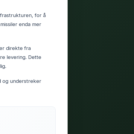
frastrukturen, for å
nmissiler enda mer
r direkte fra
e levering. Dette
ig.
id og understreker