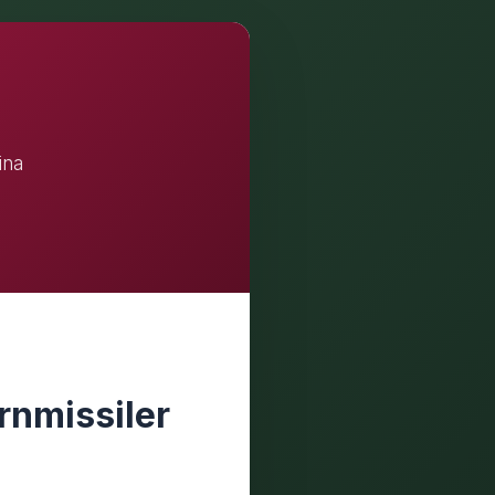
ina
rnmissiler