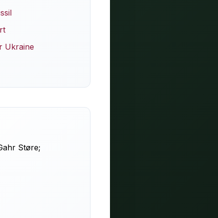
ssil
rt
r Ukraine
Gahr Støre;