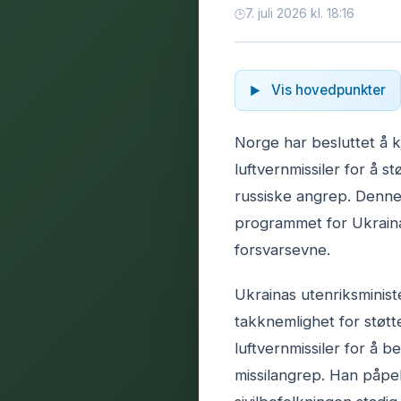
7. juli 2026 kl. 18:16
Vis hovedpunkter
Norge har besluttet å k
luftvernmissiler for å s
russiske angrep. Denne
programmet for Ukraina
forsvarsevne.
Ukrainas utenriksministe
takknemlighet for støtt
luftvernmissiler for å b
missilangrep. Han påpek