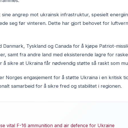
g rammes.
 sine angrep mot ukrainsk infrastruktur, spesielt energiin
e seg før vinteren. Dette har gjort behovet for luftver
Danmark, Tyskland og Canada for å kjøpe Patriot-missile
r, samt fra andre land med eksisterende lagre for rasker
r å sikre at Ukraina får nødvendig støtte så raskt som mul
r Norges engasjement for å støtte Ukraina i en kritisk t
onalt samarbeid for å sikre fred og stabilitet i regionen.
e vital F-16 ammunition and air defence for Ukraine