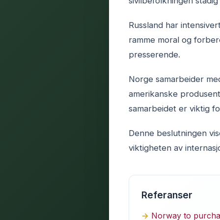
sivilbefolkningen stadi
Russland har intensivert
ramme moral og forbered
presserende.
Norge samarbeider med 
amerikanske produsente
samarbeidet er viktig fo
Denne beslutningen vise
viktigheten av internasj
Referanser
Norway to purchas