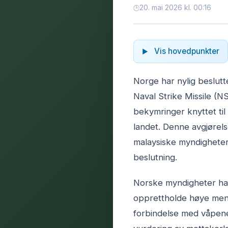
20. mai 2026 kl. 00:16
Vis hovedpunkter
Norge har nylig beslutte
Naval Strike Missile (NS
bekymringer knyttet til
landet. Denne avgjørelse
malaysiske myndigheter
beslutning.
Norske myndigheter har
opprettholde høye men
forbindelse med våpene