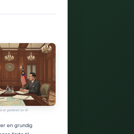
e er generert av KI
ver en grundig