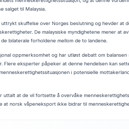
ndets menneskerettighetssituasjon, og at denne vurderin
 salget til Malaysia.
e uttrykt skuffelse over Norges beslutning og hevder at d
skerettigheter. De malaysiske myndighetene mener at av
e de bilaterale forholdene mellom de to landene.
asjonal oppmerksomhet og har utløst debatt om balanse
. Flere eksperter påpeker at denne hendelsen kan sett
menneskerettighetssituasjonen i potensielle mottakerlan
uttalt at de vil fortsette å overvåke menneskerettighets
re at norsk våpeneksport ikke bidrar til menneskerettigh