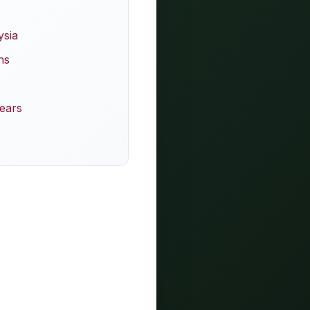
ysia
ns
ears