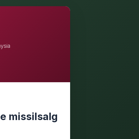
aysia
e missilsalg