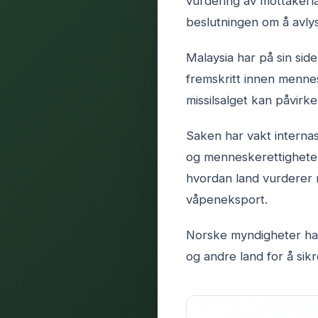
vurdering av mottakerla
beslutningen om å avlyse
Malaysia har på sin sid
fremskritt innen menne
missilsalget kan påvirk
Saken har vakt intern
og menneskerettigheter
hvordan land vurderer 
våpeneksport.
Norske myndigheter har 
og andre land for å sik