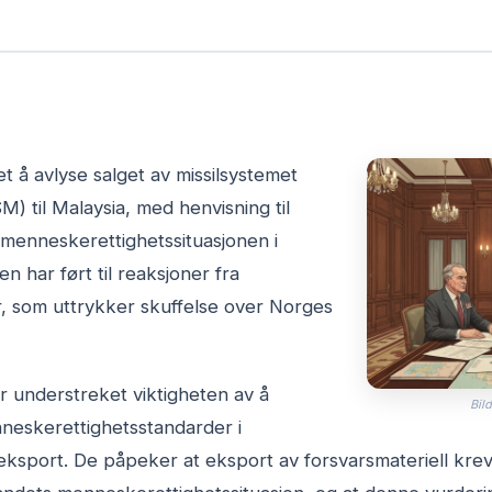
t å avlyse salget av missilsystemet
M) til Malaysia, med henvisning til
 menneskerettighetssituasjonen i
n har ført til reaksjoner fra
, som uttrykker skuffelse over Norges
 understreket viktigheten av å
Bild
neskerettighetsstandarder i
ksport. De påpeker at eksport av forsvarsmateriell kre