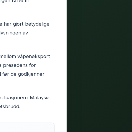
gen førte til
e har gjort betydelige
lysningen av
n mellom våpeneksport
e presedens for
d før de godkjenner
situasjonen i Malaysia
etsbrudd.