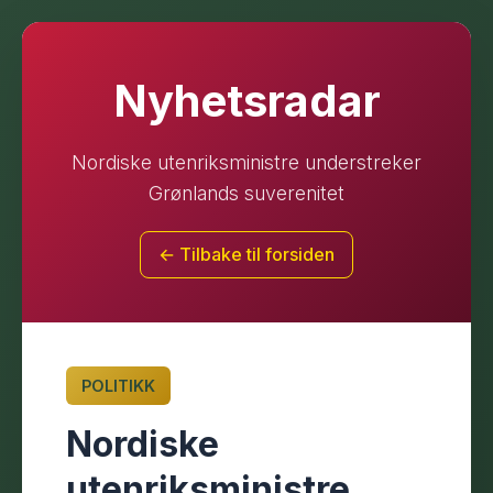
Nyhetsradar
Nordiske utenriksministre understreker
Grønlands suverenitet
← Tilbake til forsiden
POLITIKK
Nordiske
utenriksministre