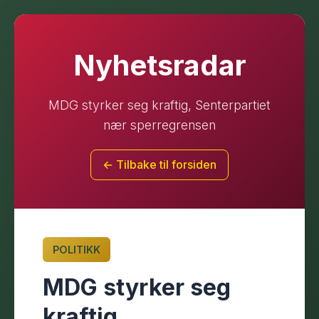
Nyhetsradar
MDG styrker seg kraftig, Senterpartiet
nær sperregrensen
← Tilbake til forsiden
POLITIKK
MDG styrker seg
kraftig,