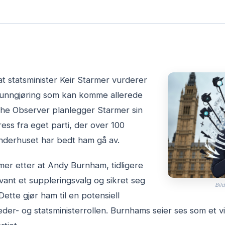
at statsminister Keir Starmer vurderer
kunngjøring som kan komme allerede
The Observer planlegger Starmer sin
ss fra eget parti, der over 100
derhuset har bedt ham gå av.
er etter at Andy Burnham, tidligere
vant et suppleringsvalg og sikret seg
Bild
Dette gjør ham til en potensiell
leder- og statsministerrollen. Burnhams seier ses som et vik