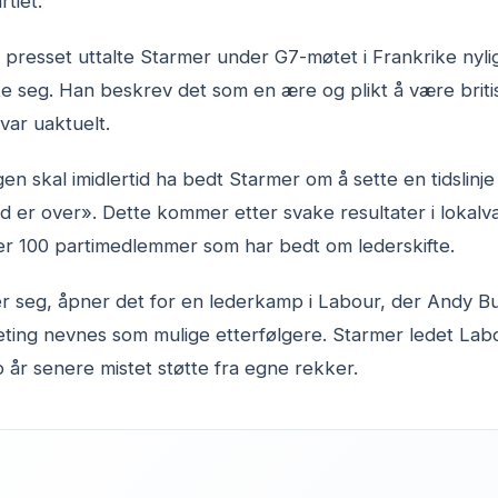
rtiet.
e presset uttalte Starmer under G7-møtet i Frankrike nyli
 seg. Han beskrev det som en ære og plikt å være britis
 var uaktuelt.
ngen skal imidlertid ha bedt Starmer om å sette en tidslinj
d er over». Dette kommer etter svake resultater i lokalval
r 100 partimedlemmer som har bedt om lederskifte.
 seg, åpner det for en lederkamp i Labour, der Andy Bu
ting nevnes som mulige etterfølgere. Starmer ledet Labour 
år senere mistet støtte fra egne rekker.