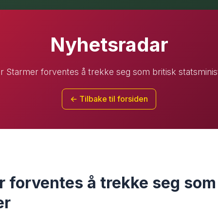
Nyhetsradar
ir Starmer forventes å trekke seg som britisk statsminis
← Tilbake til forsiden
r forventes å trekke seg som 
er