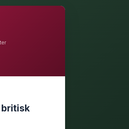
ter
britisk