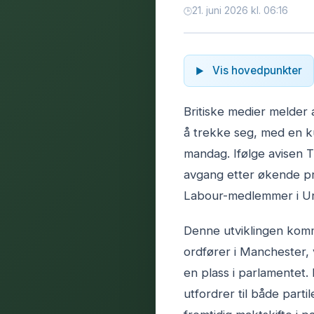
21. juni 2026 kl. 06:16
Vis hovedpunkter
Britiske medier melder 
å trekke seg, med en 
mandag. Ifølge avisen 
avgang etter økende pre
Labour-medlemmer i Un
Denne utviklingen komm
ordfører i Manchester, 
en plass i parlamentet. 
utfordrer til både parti