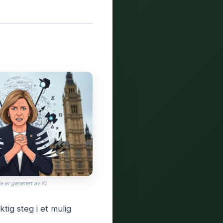
e er generert av KI
tig steg i et mulig