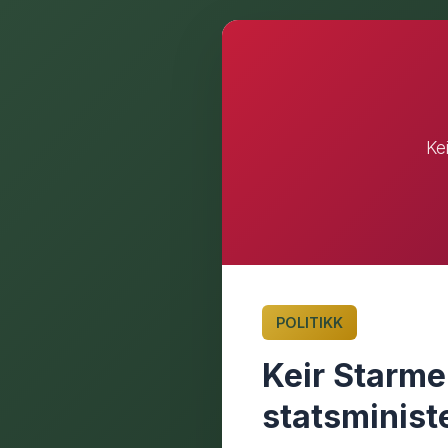
Ke
POLITIKK
Keir Starme
statsminist