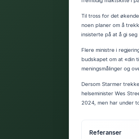
fremtidig maktskifte i pa
Til tross for det økend
noen planer om å trekke
insisterte på at å gi seg
Flere ministre i regjeri
budskapet om at «din ti
meningsmålinger og ove
Dersom Starmer trekker
helseminister Wes Stree
2024, men har under to 
Referanser