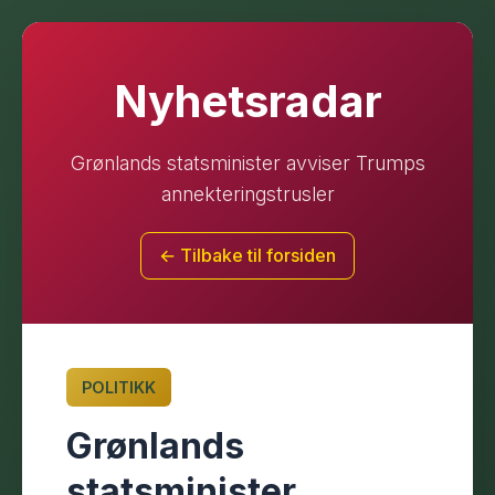
Nyhetsradar
Grønlands statsminister avviser Trumps
annekteringstrusler
← Tilbake til forsiden
POLITIKK
Grønlands
statsminister