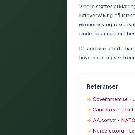
Videre støtter erklærin
luftovervåking på Isla
økonomisk og ressursutv
modernisering samt besky
De arktiske allierte har
høye nord, og ser frem 
Referanser
Government.se - Jo
Canada.ca - Joint 
AA.com.tr - NATO c
Nordefco.org - Let