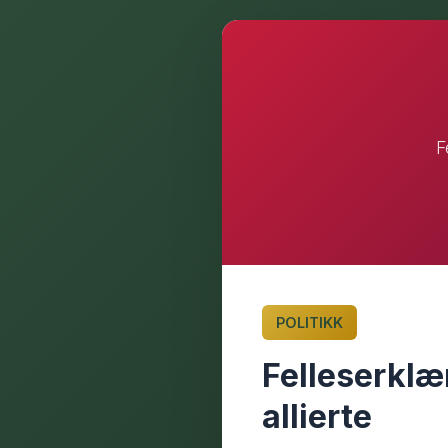
F
POLITIKK
Felleserklæ
allierte