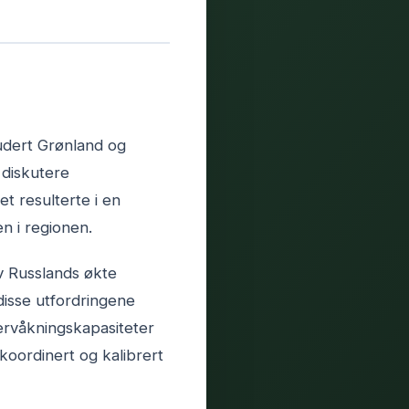
udert Grønland og
 diskutere
t resulterte i en
n i regionen.
v Russlands økte
disse utfordringene
vervåkningskapasiteter
koordinert og kalibrert