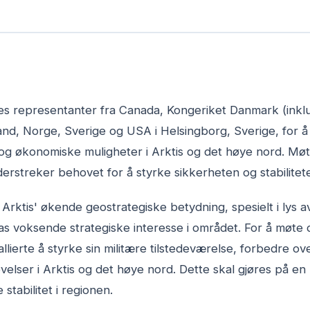
s representanter fra Canada, Kongeriket Danmark (inkl
and, Norge, Sverige og USA i Helsingborg, Sverige, for å
og økonomiske muligheter i Arktis og det høye nord. Møte
erstreker behovet for å styrke sikkerheten og stabilitete
rktis' økende geostrategiske betydning, spesielt i lys a
inas voksende strategiske interesse i området. For å møte 
allierte å styrke sin militære tilstedeværelse, forbedre o
velser i Arktis og det høye nord. Dette skal gjøres på en 
stabilitet i regionen.