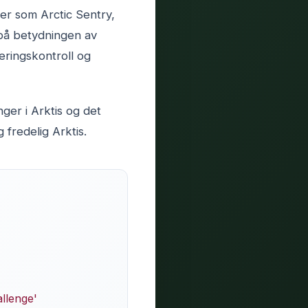
ter som Arctic Sentry,
 på betydningen av
eringskontroll og
nger i Arktis og det
 fredelig Arktis.
allenge'