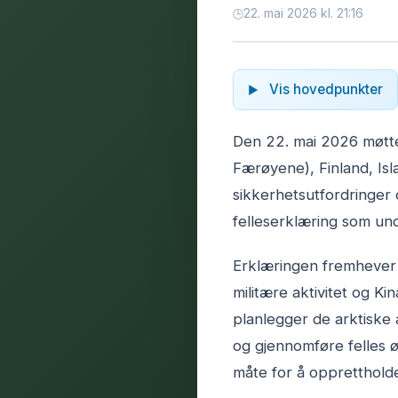
22. mai 2026 kl. 21:16
Vis hovedpunkter
Den 22. mai 2026 møtte
Færøyene), Finland, Isl
sikkerhetsutfordringer 
felleserklæring som und
Erklæringen fremhever A
militære aktivitet og K
planlegger de arktiske 
og gjennomføre felles ø
måte for å opprettholde 