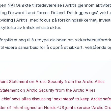
gen NATOs økte tilstedeværelse i Arktis gjennom aktivite
nd og Forward Land Forces Finland. Det legges også vekt
ikling i Arktis, med fokus på forskningssikkerhet, invest
ttelse av kritisk infrastruktur.
 forpliktet seg til å utdype dialogen om sikkerhetsutfordri
til videre samarbeid for å oppnå et sikkert, velstående og
int Statement on Arctic Security from the Arctic Allies
Statement on Arctic Security from the Arctic Allies
hief says allies discussing 'next steps' to keep Arctic safe
ter of Intent signed on Nordic-US joint exercise 'Arctic Ch