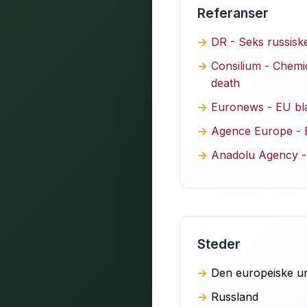
Referanser
DR - Seks russiske
Consilium - Chemic
death
Euronews - EU blac
Agence Europe - E
Anadolu Agency - 
Steder
Den europeiske u
Russland