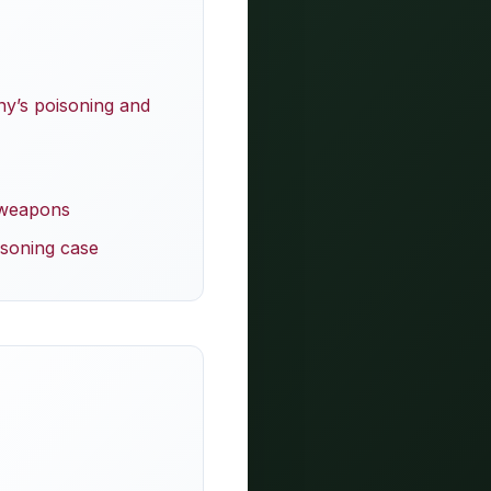
ny’s poisoning and
 weapons
isoning case