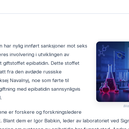
 har nylig innført sanksjoner mot seks
res involvering i utviklingen av
 giftstoffet epibatidin. Dette stoffet
att fra den avdøde russiske
sej Navalnyj, noe som førte til
iftning med epibatidin sannsynligvis
.
Bild
ene er forskere og forskningsledere
t. Blant dem er Igor Babkin, leder av laboratoriet ved Sign