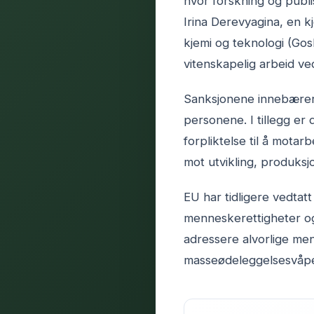
hvor forskning og publi
Irina Derevyagina, en kj
kjemi og teknologi (Gos
vitenskapelig arbeid ved
Sanksjonene innebærer f
personene. I tillegg er
forpliktelse til å mot
mot utvikling, produksj
EU har tidligere vedtat
menneskerettigheter og 
adressere alvorlige me
masseødeleggelsesvåp