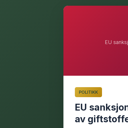
EU sanksjo
POLITIKK
EU sanksjon
av giftstoff