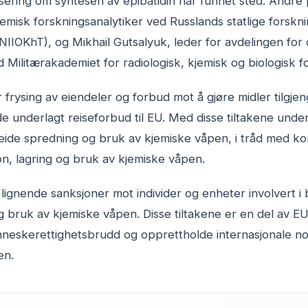
sering om syntesen av epibatidin har funnet sted. Andre p
emisk forskningsanalytiker ved Russlands statlige forsknin
NIIOKhT), og Mikhail Gutsalyuk, leder for avdelingen for 
 Militærakademiet for radiologisk, kjemisk og biologisk fo
rysing av eiendeler og forbud mot å gjøre midler tilgjen
 de underlagt reiseforbud til EU. Med disse tiltakene unde
arbeide spredning og bruk av kjemiske våpen, i tråd med 
on, lagring og bruk av kjemiske våpen.
t lignende sanksjoner mot individer og enheter involvert i
bruk av kjemiske våpen. Disse tiltakene er en del av EU
nneskerettighetsbrudd og opprettholde internasjonale n
en.