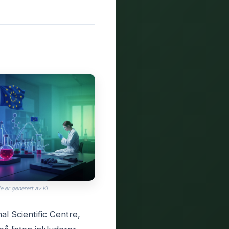
e er generert av KI
al Scientific Centre,