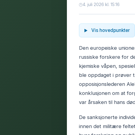
4. juli 2026 kl. 15:16
Vis hovedpunkter
Den europeiske unionen
russiske forskere for de
kjemiske våpen, spesielt
ble oppdaget i prøver t
opposisjonslederen Alek
konklusjonen om at forg
var årsaken til hans død
De sanksjonerte individ
innen det militære felte