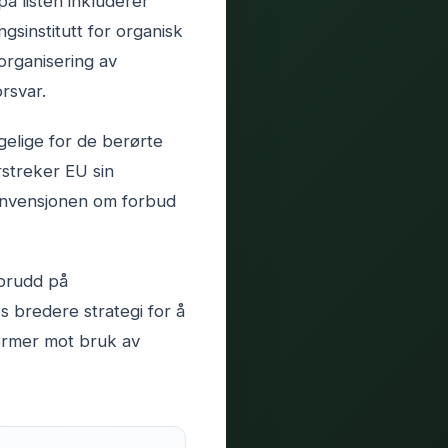
å listen inkluderer
gsinstitutt for organisk
organisering av
rsvar.
gelige for de berørte
rstreker EU sin
konvensjonen om forbud
 brudd på
s bredere strategi for å
ormer mot bruk av