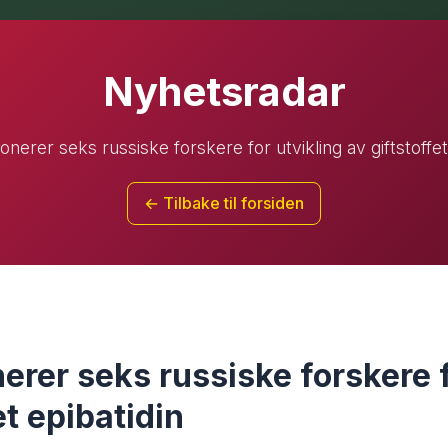
Nyhetsradar
nerer seks russiske forskere for utvikling av giftstoffet
← Tilbake til forsiden
erer seks russiske forskere f
et epibatidin