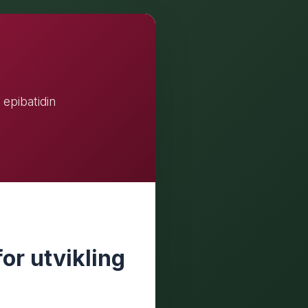
 epibatidin
or utvikling