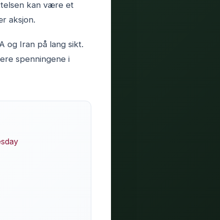
ttelsen kan være et
ær aksjon.
 og Iran på lang sikt.
sere spenningene i
esday