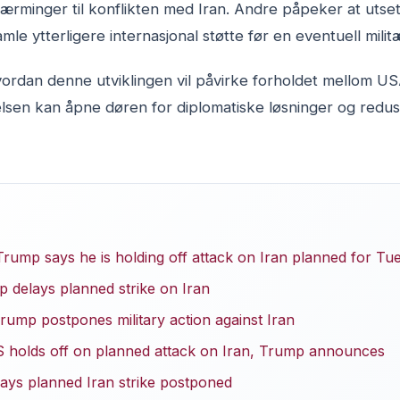
lnærminger til konflikten med Iran. Andre påpeker at utse
amle ytterligere internasjonal støtte før en eventuell milit
hvordan denne utviklingen vil påvirke forholdet mellom USA
lsen kan åpne døren for diplomatiske løsninger og redu
Trump says he is holding off attack on Iran planned for Tu
delays planned strike on Iran
rump postpones military action against Iran
 holds off on planned attack on Iran, Trump announces
ays planned Iran strike postponed