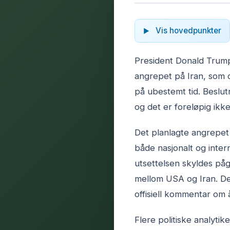
Vis hovedpunkter
President Donald Trump
angrepet på Iran, som op
på ubestemt tid. Beslu
og det er foreløpig ikk
Det planlagte angrepet 
både nasjonalt og inter
utsettelsen skyldes på
mellom USA og Iran. Det
offisiell kommentar om å
Flere politiske analyti