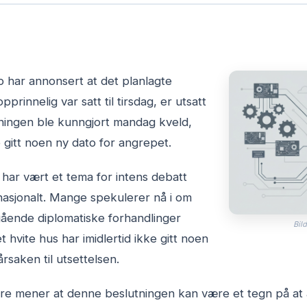
 har annonsert at det planlagte
prinnelig var satt til tirsdag, er utsatt
tningen ble kunngjort mandag kveld,
e gitt noen ny dato for angrepet.
har vært et tema for intens debatt
nasjonalt. Mange spekulerer nå i om
gående diplomatiske forhandlinger
Bild
 hvite hus har imidlertid ikke gitt noen
rsaken til utsettelsen.
kere mener at denne beslutningen kan være et tegn på at