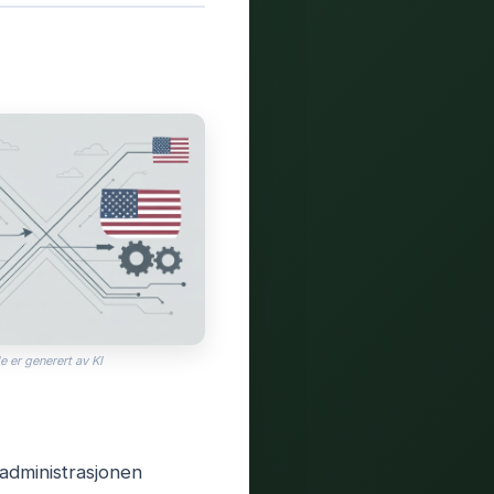
e er generert av KI
 administrasjonen