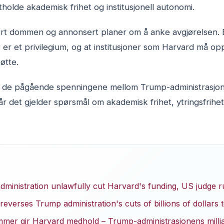
tholde akademisk frihet og institusjonell autonomi.
sert dommen og annonsert planer om å anke avgjørelsen. E
er et privilegium, og at institusjoner som Harvard må opp
tøtte.
er de pågående spenningene mellom Trump-administrasjo
når det gjelder spørsmål om akademisk frihet, ytringsfrihet
dministration unlawfully cut Harvard's funding, US judge r
verses Trump administration's cuts of billions of dollars 
mer gir Harvard medhold – Trump-administrasjonens milliar