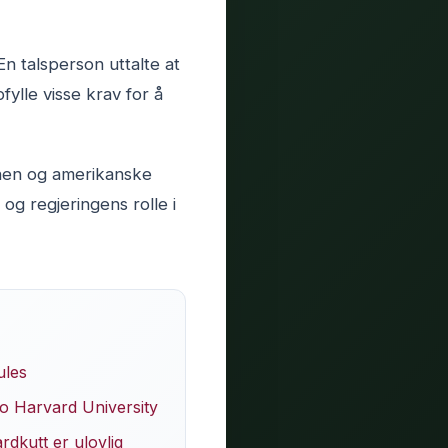
n talsperson uttalte at
fylle visse krav for å
nen og amerikanske
 og regjeringens rolle i
ules
to Harvard University
dkutt er ulovlig