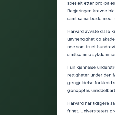
spesielt etter pro-pale
Regjeringen krevde bla
samt samarbeide med i
Harvard avviste disse k
uavhengighet og akadem
noe som truet hundrevi
smittsomme sykdommer
I sin kjennelse unders
rettigheter under den f
gjengjeldelse forkledd 
gjenopptas umiddelbart
Harvard har tidligere 
frihet. Universitetets 