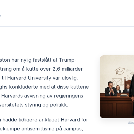
2
ton har nylig fastslått at Trump-
tning om å kutte over 2,6 milliarder
 til Harvard University var ulovlig.
ghs konkluderte med at disse kuttene
r Harvards avvisning av regjeringens
ersitetets styring og politikk.
 hadde tidligere anklaget Harvard for
Bild
 bekjempe antisemittisme på campus,