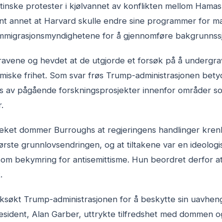
stinske protester i kjølvannet av konflikten mellom Hamas 
nt annet at Harvard skulle endre sine programmer for ma
mmigrasjonsmyndighetene for å gjennomføre bakgrunnssj
ravene og hevdet at de utgjorde et forsøk på å undergrav
iske frihet. Som svar frøs Trump-administrasjonen betyd
s av pågående forskningsprosjekter innenfor områder s
.
treket dommer Burroughs at regjeringens handlinger kre
ørste grunnlovsendringen, og at tiltakene var en ideologi
som bekymring for antisemittisme. Hun beordret derfor at
.
saksøkt Trump-administrasjonen for å beskytte sin uavhe
president, Alan Garber, uttrykte tilfredshet med dommen 