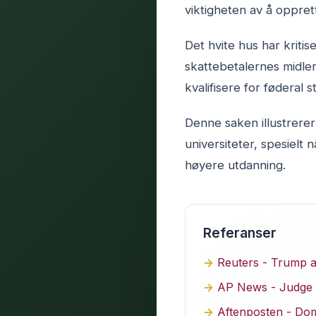
viktigheten av å oppret
Det hvite hus har kriti
skattebetalernes midler 
kvalifisere for føderal s
Denne saken illustrer
universiteter, spesielt 
høyere utdanning.
Referanser
Reuters - Trump a
AP News - Judge re
Aftenposten - Dom