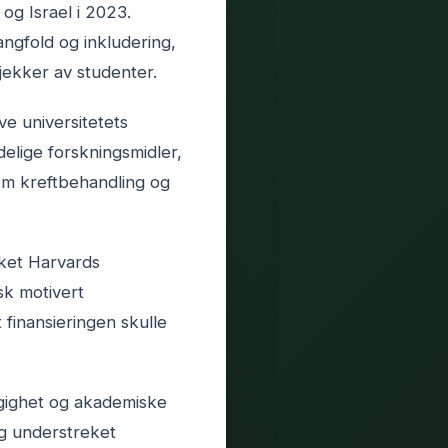
og Israel i 2023.
ngfold og inkludering,
ekker av studenter.
e universitetets
elige forskningsmidler,
om kreftbehandling og
nket Harvards
sk motivert
 finansieringen skulle
ngighet og akademiske
og understreket