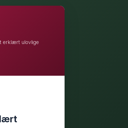
 erklært ulovlige
lært