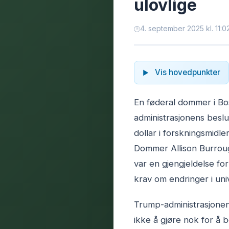
ulovlige
4. september 2025 kl. 11:0
Vis hovedpunkter
En føderal dommer i Bos
administrasjonens beslu
dollar i forskningsmidler
Dommer Allison Burrou
var en gjengjeldelse fo
krav om endringer i univ
Trump-administrasjonen
ikke å gjøre nok for å