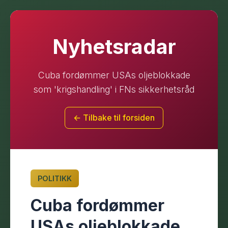
Nyhetsradar
Cuba fordømmer USAs oljeblokkade
som 'krigshandling' i FNs sikkerhetsråd
← Tilbake til forsiden
POLITIKK
Cuba fordømmer
USAs oljeblokkade