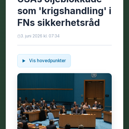
som 'krigshandling' i
FNs sikkerhetsråd
3. juni 2026 kl. 07:34
Vis hovedpunkter