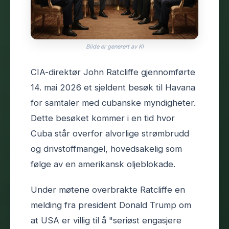
Bilde er generert av KI
CIA-direktør John Ratcliffe gjennomførte
14. mai 2026 et sjeldent besøk til Havana
for samtaler med cubanske myndigheter.
Dette besøket kommer i en tid hvor
Cuba står overfor alvorlige strømbrudd
og drivstoffmangel, hovedsakelig som
følge av en amerikansk oljeblokade.
Under møtene overbrakte Ratcliffe en
melding fra president Donald Trump om
at USA er villig til å "seriøst engasjere