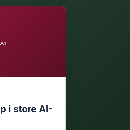
aper
p i store AI-