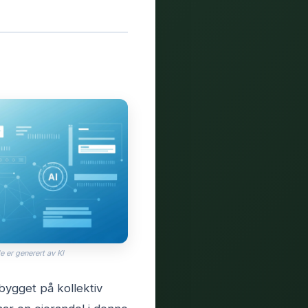
e er generert av KI
bygget på kollektiv