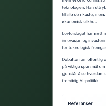
menneskelig kunnskap og
teknologien. Han uttryk
tilfalle de rikeste, me
økonomisk ulikhet.
Lovforslaget har møtt m
innovasjon og investeri
for teknologisk fremgan
Debatten om offentlig e
på viktige spørsmål om 
gjenstår å se hvordan lo
fremtidig AI-politikk.
Referanser