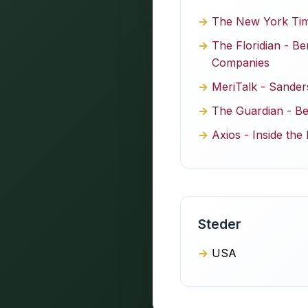
The New York Time
The Floridian - Be
Companies
MeriTalk - Sanders
The Guardian - Ber
Axios - Inside the
Steder
USA