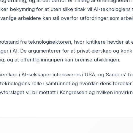
 erfaring, og at det derfor er rimelig at offentligheten 
ker bekymring for at uten slike tiltak vil AI-teknologiens
ns vanlige arbeidere kan stå overfor utfordringer som arb
otstand fra teknologisektoren, hvor kritikere hevder at
nger i AI. De argumenterer for at privat eierskap og konk
g, og at offentlig inngripen kan bremse utviklingen.
ierskap i AI-selskaper intensiveres i USA, og Sanders' fo
teknologiens rolle i samfunnet og hvordan dens fordeler 
vforslaget vil bli mottatt i Kongressen og hvilken innvirk