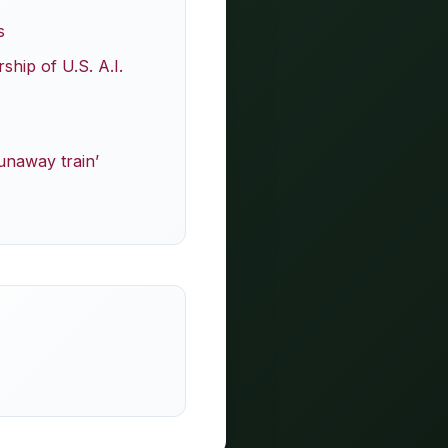
s
hip of U.S. A.I.
unaway train’