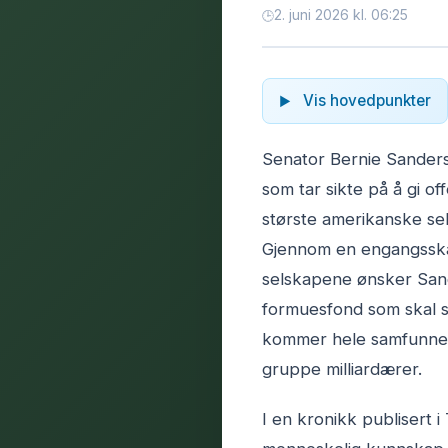
2. juni 2026 kl. 06:25
Vis hovedpunkter
Senator Bernie Sanders 
som tar sikte på å gi of
største amerikanske sel
Gjennom en engangsskat
selskapene ønsker San
formuesfond som skal s
kommer hele samfunnet t
gruppe milliardærer.
I en kronikk publisert 