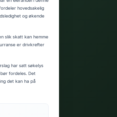
har en eierandel i denne
 fordeler hovedsakelig
eidsledighet og økende
 en slik skatt kan hemme
urranse er drivkrefter
rslag har satt søkelys
bør fordeles. Det
ning det kan ha på