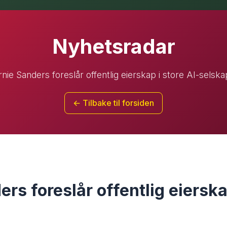
Nyhetsradar
nie Sanders foreslår offentlig eierskap i store AI-selsk
← Tilbake til forsiden
rs foreslår offentlig eierska