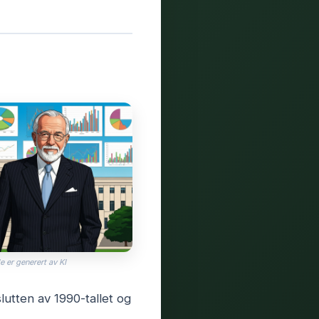
e er generert av KI
utten av 1990-tallet og