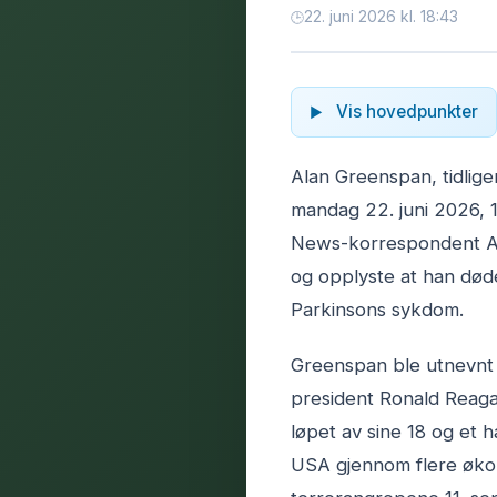
22. juni 2026 kl. 18:43
Vis hovedpunkter
Alan Greenspan, tidlige
mandag 22. juni 2026,
News-korrespondent And
og opplyste at han døde
Parkinsons sykdom.
Greenspan ble utnevnt t
president Ronald Reagan 
løpet av sine 18 og et h
USA gjennom flere økon