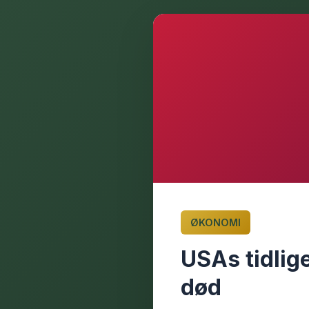
ØKONOMI
USAs tidlig
død