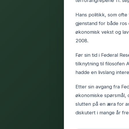
terrorangrepene 11. s
Hans politikk, som ofte
gjenstand for både ros 
økonomisk vekst og lav i
2008.
Før sin tid i Federal R
tilknytning til filosofe
hadde en livslang inter
Etter sin avgang fra Fe
økonomiske spørsmål, o
slutten på en æra for a
diskutert i mange år fr