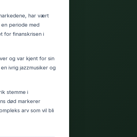
smarkedene, har vært
il en periode med
 for finanskrisen i
er og var kjent for sin
 en ivrig jazzmusiker og
rik stemme i
ans død markerer
ompleks arv som vil bli