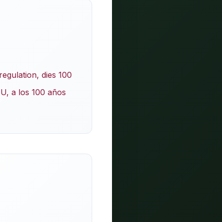
egulation, dies 100
U, a los 100 años