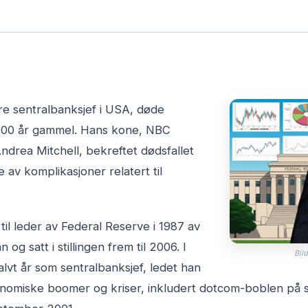
re sentralbanksjef i USA, døde
 100 år gammel. Hans kone, NBC
rea Mitchell, bekreftet dødsfallet
 av komplikasjoner relatert til
il leder av Federal Reserve i 1987 av
og satt i stillingen frem til 2006. I
Bild
alvt år som sentralbanksjef, ledet han
omiske boomer og kriser, inkludert dotcom-boblen på sl