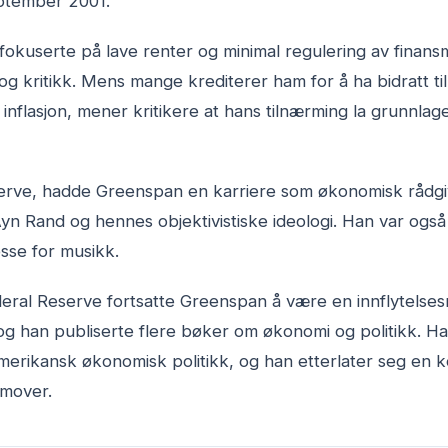
eptember 2001.
 fokuserte på lave renter og minimal regulering av finan
og kritikk. Mens mange krediterer ham for å ha bidratt t
nflasjon, mener kritikere at hans tilnærming la grunnlaget
eserve, hadde Greenspan en karriere som økonomisk rådgiv
n Ayn Rand og hennes objektivistiske ideologi. Han var også
esse for musikk.
deral Reserve fortsatte Greenspan å være en innflytelses
g han publiserte flere bøker om økonomi og politikk. H
merikansk økonomisk politikk, og han etterlater seg en k
emover.