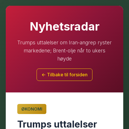
Nyhetsradar
Trumps uttalelser om Iran-angrep ryster
markedene; Brent-olje når to ukers
høyde
← Tilbake til forsiden
ØKONOMI
Trumps uttalelser