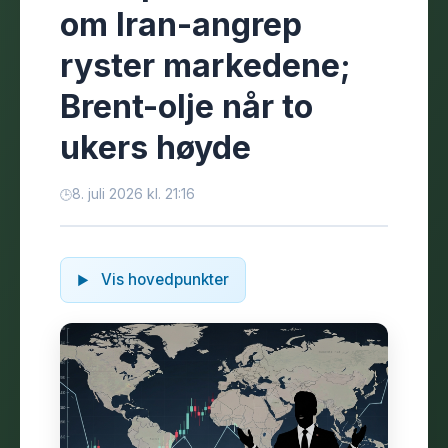
om Iran-angrep
ryster markedene;
Brent-olje når to
ukers høyde
8. juli 2026 kl. 21:16
Vis hovedpunkter