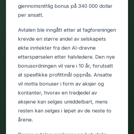
gjennomsnittlig bonus på 340 000 dollar
per ansatt.
Avtalen ble inngått etter at fagforeningen
krevde en større andel av selskapets
økte inntekter fra den AI-drevne
etterspørselen etter halvledere. Den nye
bonusordningen vil vare i 10 år, forutsatt
at spesifikke profittmål oppnås. Ansatte
vil motta bonuser i form av aksjer og
kontanter, hvorav en tredjedel av
aksjene kan selges umiddelbart, mens
resten kan selges i løpet av de neste to
årene.