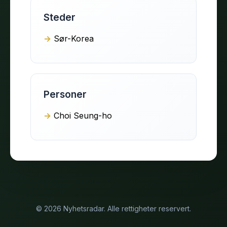
Steder
Sør-Korea
Personer
Choi Seung-ho
© 2026 Nyhetsradar. Alle rettigheter reservert.