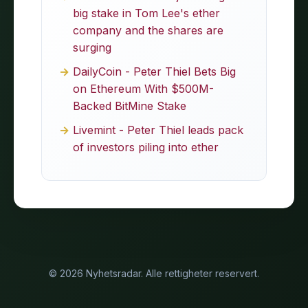
big stake in Tom Lee's ether
company and the shares are
surging
DailyCoin - Peter Thiel Bets Big
on Ethereum With $500M-
Backed BitMine Stake
Livemint - Peter Thiel leads pack
of investors piling into ether
© 2026 Nyhetsradar. Alle rettigheter reservert.