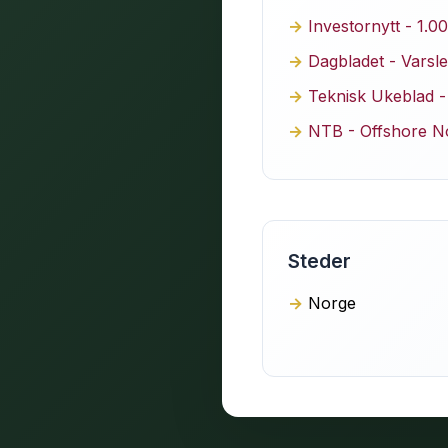
Investornytt - 1.0
Dagbladet - Varsle
Teknisk Ukeblad - 
NTB - Offshore No
Steder
Norge