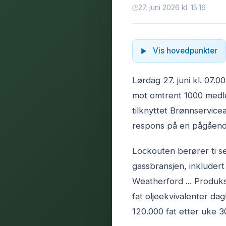
27. juni 2026 kl. 15:16
Vis hovedpunkter
Lørdag 27. juni kl. 07.
mot omtrent 1000 medl
tilknyttet Brønnservice
respons på en pågående 
Lockouten berører ti se
gassbransjen, inkluder
Weatherford ... Produks
fat oljeekvivalenter dagl
120.000 fat etter uke 3