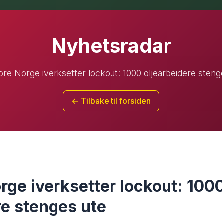
Nyhetsradar
ore Norge iverksetter lockout: 1000 oljearbeidere steng
← Tilbake til forsiden
rge iverksetter lockout: 100
re stenges ute