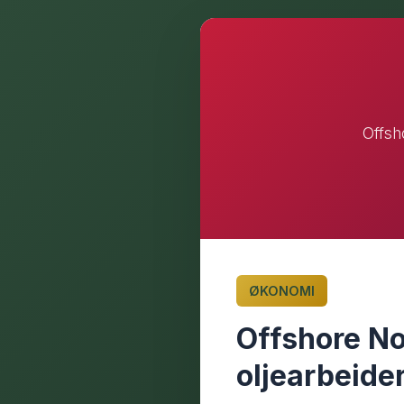
Offsh
ØKONOMI
Offshore No
oljearbeide