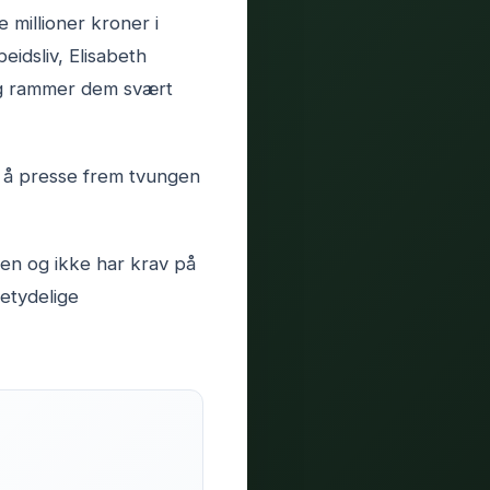
 millioner kroner i
idsliv, Elisabeth
 og rammer dem svært
å å presse frem tvungen
sen og ikke har krav på
betydelige