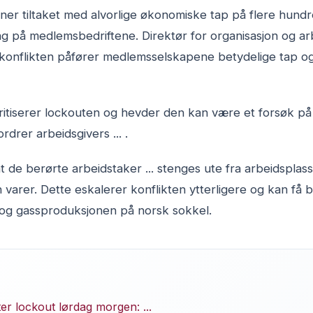
r tiltaket med alvorlige økonomiske tap på flere hundre
g på medlemsbedriftene. Direktør for organisasjon og arbe
 at konflikten påfører medlemsselskapene betydelige tap
 kritiserer lockouten og hevder den kan være et forsøk p
rdrer arbeidsgivers ... .
de berørte arbeidstaker ... stenges ute fra arbeidsplas
n varer. Dette eskalerer konflikten ytterligere og kan få 
 og gassproduksjonen på norsk sokkel.
ter lockout lørdag morgen: ...