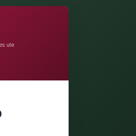
es ute
0