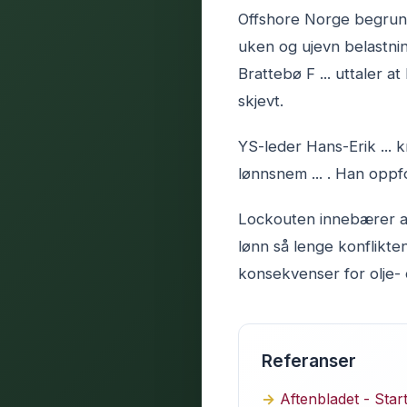
Offshore Norge begrunne
uken og ujevn belastnin
Brattebø F ... uttaler
skjevt.
YS-leder Hans-Erik ...
lønnsnem ... . Han oppfo
Lockouten innebærer at 
lønn så lenge konflikte
konsekvenser for olje-
Referanser
Aftenbladet - Star