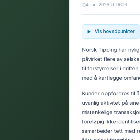
4. juni 2026 kl. 06:16
Vis hovedpunkter
Norsk Tipping har nylig
påvirket flere av selska
til forstyrrelser i drift
med å kartlegge omfang
Kunder oppfordres til
uvanlig aktivitet på si
mistenkelige transaksjo
foreløpig ikke identifi
samarbeider tett med r