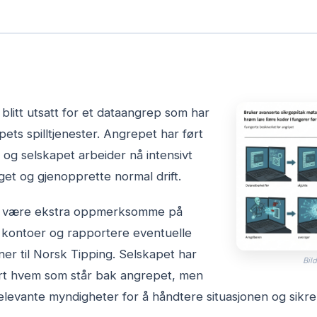
 blitt utsatt for et dataangrep som har
pets spilltjenester. Angrepet har ført
en, og selskapet arbeider nå intensivt
et og gjenopprette normal drift.
 å være ekstra oppmerksomme på
ne kontoer og rapportere eventuelle
ner til Norsk Tipping. Selskapet har
Bild
sert hvem som står bak angrepet, men
elevante myndigheter for å håndtere situasjonen og sikre