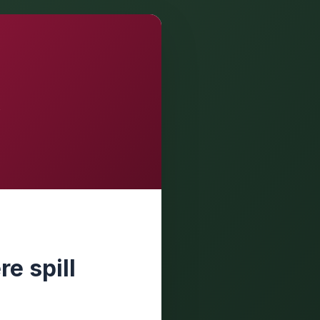
t
re spill