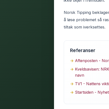
ikke skjer i fremtiden.
Norsk Tipping beklager 
å løse problemet så ras
tiltak som iverksettes.
Referanser
Aftenposten - Nors
Kveldsavisen: NRK:
navn
TV1 - Nattens vikt
Startsiden - Nyhet