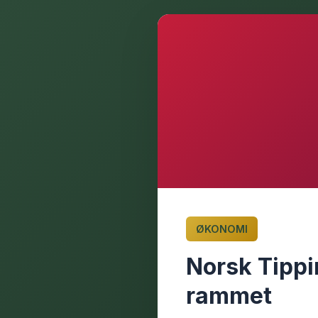
ØKONOMI
Norsk Tippin
rammet