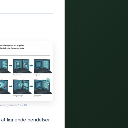
e er generert av KI
 at lignende hendelser