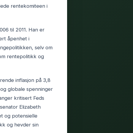
lede rentekomiteen i
06 til 2011. Han er
ert åpenhet i
ngepolitikken, selv om
om rentepolitikk og
ende inflasjon på 3,8
er og globale spenninger
nger kritisert Feds
 senator Elizabeth
t og potensielle
ikk og hevder sin