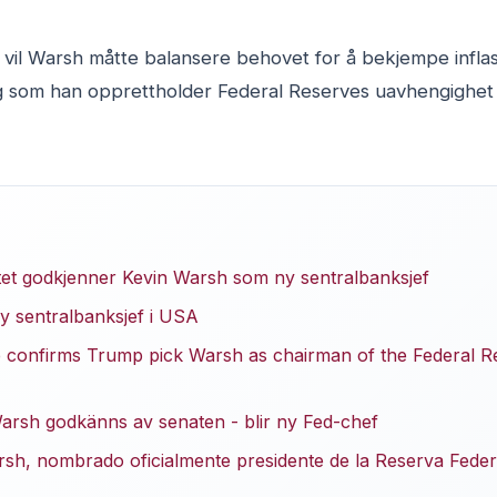
 vil Warsh måtte balansere behovet for å bekjempe infla
 som han opprettholder Federal Reserves uavhengighet i 
tet godkjenner Kevin Warsh som ny sentralbanksjef
ny sentralbanksjef i USA
confirms Trump pick Warsh as chairman of the Federal Re
rsh godkänns av senaten - blir ny Fed-chef
rsh, nombrado oficialmente presidente de la Reserva Federa