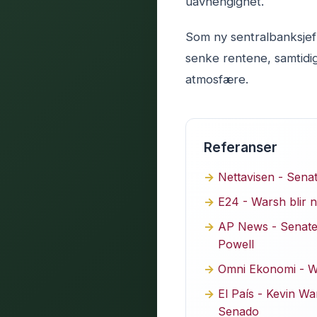
uavhengighet.
Som ny sentralbanksjef
senke rentene, samtidig
atmosfære.
Referanser
Nettavisen - Sena
E24 - Warsh blir 
AP News - Senate 
Powell
Omni Ekonomi - Wa
El País - Kevin Wa
Senado