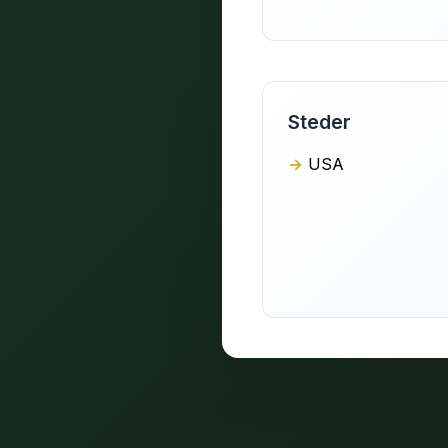
Steder
USA