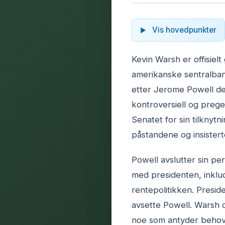
Vis hovedpunkter
Kevin Warsh er offisiel
amerikanske sentralban
etter Jerome Powell de
kontroversiell og preget 
Senatet for sin tilknytn
påstandene og insistert
Powell avslutter sin per
med presidenten, inklude
rentepolitikken. Presid
avsette Powell. Warsh ov
noe som antyder behov