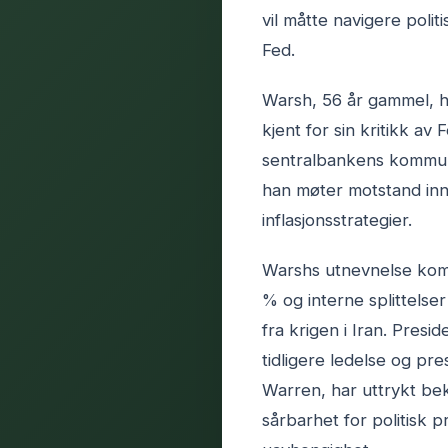
vil måtte navigere poli
Fed.
Warsh, 56 år gammel, ha
kjent for sin kritikk av
sentralbankens kommuni
han møter motstand inne
inflasjonsstrategier.
Warshs utnevnelse komm
% og interne splittelser
fra krigen i Iran. Pres
tidligere ledelse og pre
Warren, har uttrykt be
sårbarhet for politisk 