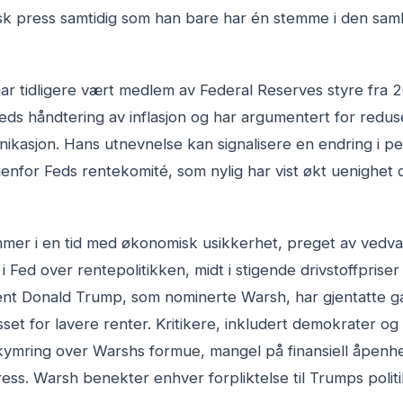
tisk press samtidig som han bare har én stemme i den sam
r tidligere vært medlem av Federal Reserves styre fra 20
 Feds håndtering av inflasjon og har argumentert for redus
kasjon. Hans utnevnelse kan signalisere en endring i pe
nfor Feds rentekomité, som nylig har vist økt uenighet 
er i en tid med økonomisk usikkerhet, preget av vedvar
 i Fed over rentepolitikken, midt i stigende drivstoffpris
ident Donald Trump, som nominerte Warsh, har gjentatte ga
sset for lavere renter. Kritikere, inkludert demokrater og
kymring over Warshs formue, mangel på finansiell åpenhe
press. Warsh benekter enhver forpliktelse til Trumps polit