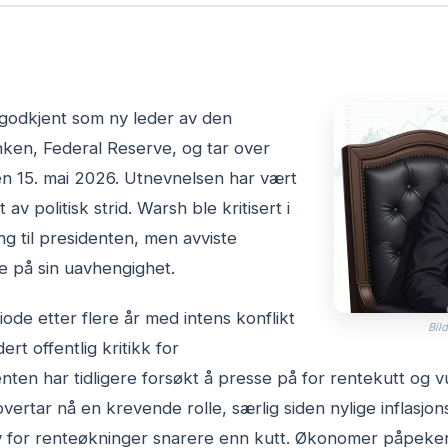
t godkjent som ny leder av den
ken, Federal Reserve, og tar over
n 15. mai 2026. Utnevnelsen har vært
av politisk strid. Warsh ble kritisert i
ing til presidenten, men avviste
e på sin uavhengighet.
iode etter flere år med intens konflikt
Bild
rt offentlig kritikk for
enten har tidligere forsøkt å presse på for rentekutt og
ertar nå en krevende rolle, særlig siden nylige inflasjons
 for renteøkninger snarere enn kutt. Økonomer påpeker