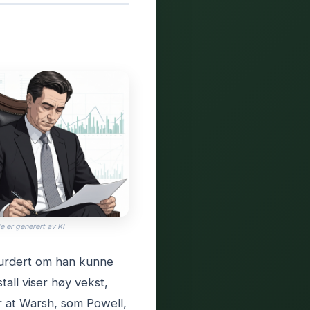
e er generert av KI
 vurdert om han kunne
tall viser høy vekst,
 at Warsh, som Powell,