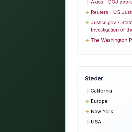
Axios - DOJ appr
Reuters - US Just
Justice.gov - Stat
Investigation of 
The Washington Po
Steder
California
Europa
New York
USA