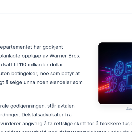
departementet har godkjent
lanlagte oppkjøp av Warner Bros.
satt til 110 milliarder dollar.
uten betingelser, noe som betyr at
gt å selge unna noen eiendeler som
erale godkjenningen, står avtalen
Bild
ordringer. Delstatsadvokater fra
urderer angivelig å ta rettslige skritt for å blokkere fus