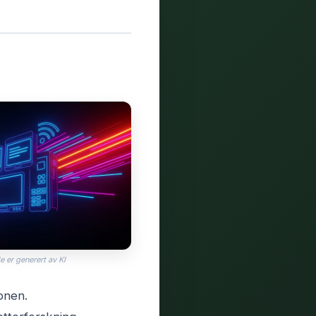
e er generert av KI
jonen.