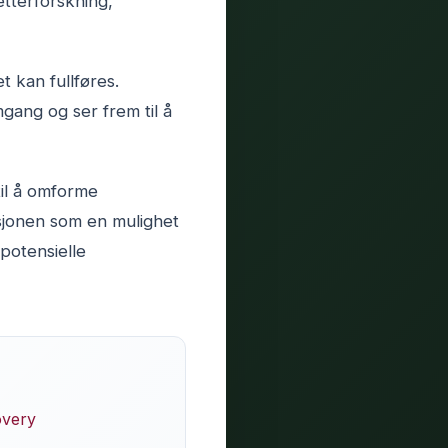
tterforskning,
 kan fullføres.
gang og ser frem til å
til å omforme
sjonen som en mulighet
potensielle
overy