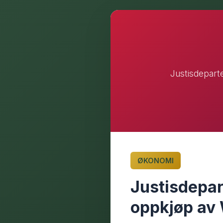
Justisdepart
ØKONOMI
Justisdepa
oppkjøp av 