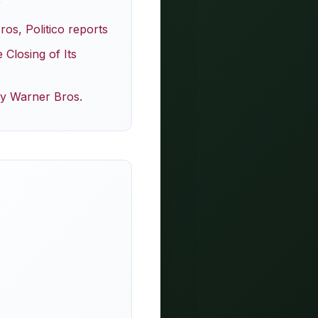
r
os, Politico reports
 Closing of Its
uy Warner Bros.