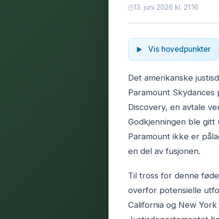
13. juni 2026 kl. 21:16
Vis hovedpunkter
Det amerikanske justis
Paramount Skydances p
Discovery, en avtale verd
Godkjenningen ble gitt 
Paramount ikke er påla
en del av fusjonen.
Til tross for denne fød
overfor potensielle utf
California og New York v