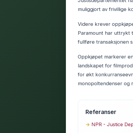
Justisdepartementet ha
muliggjort av frivillige 
Videre krever oppkjøpet
Paramount har uttrykt 
fullføre transaksjonen 
Oppkjøpet markerer en 
landskapet for filmpro
for økt konkurranseevn
monopoltendenser og re
Referanser
NPR - Justice Dep