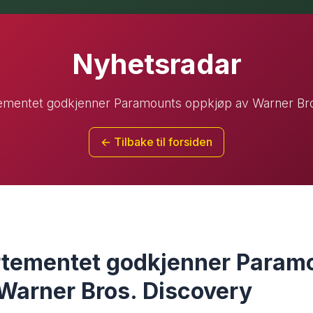
Nyhetsradar
ementet godkjenner Paramounts oppkjøp av Warner Br
← Tilbake til forsiden
rtementet godkjenner Param
Warner Bros. Discovery