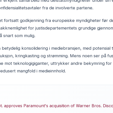
r erkjent samarbeid med delstatsmyndigheter under sin e
konfidensialitetsavtaler fra de involverte partene.
 fortsatt godkjenning fra europeiske myndigheter før det
takknemlighet for justisdepartementets grundige gjennom
så snart som mulig.
betydelig konsolidering i mediebransjen, med potensial 
duksjon, kringkasting og strømming. Mens noen ser på fu
e mot teknologigiganter, uttrykker andre bekymring for 
dusert mangfold i medieinnhold.
t. approves Paramount's acquisition of Warner Bros. Disc