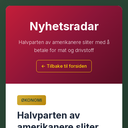
Nyhetsradar
Halvparten av amerikanere sliter med å
betale for mat og drivstoff
← Tilbake til forsiden
ØKONOMI
Halvparten av
amerikanere sliter