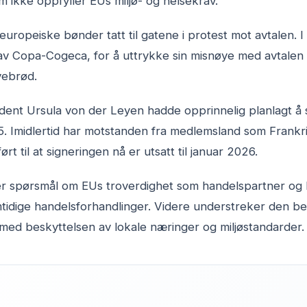
 ikke oppfyller EUs miljø- og helsekrav.
v europeiske bønder tatt til gatene i protest mot avtalen. 
av Copa-Cogeca, for å uttrykke sin misnøye med avtalen 
vebrød.
nt Ursula von der Leyen hadde opprinnelig planlagt å si
 Imidlertid har motstanden fra medlemsland som Frankrik
t til at signeringen nå er utsatt til januar 2026.
er spørsmål om EUs troverdighet som handelspartner og 
mtidige handelsforhandlinger. Videre understreker den b
med beskyttelsen av lokale næringer og miljøstandarder.