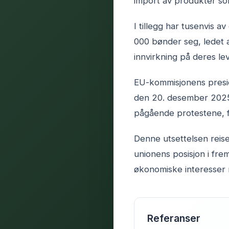
import av produkter som
I tillegg har tusenvis a
000 bønder seg, ledet 
innvirkning på deres le
EU-kommisjonens preside
den 20. desember 2025.
pågående protestene, før
Denne utsettelsen reis
unionens posisjon i fre
økonomiske interesser 
Referanser