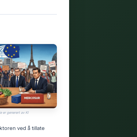
e er generert av KI
toren ved å tillate