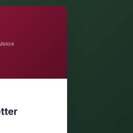
Meloni
tter