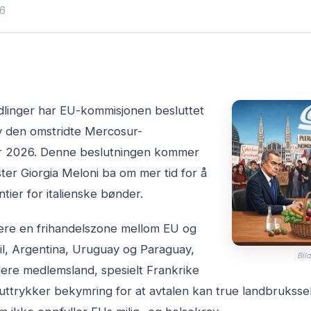
16
dlinger har EU-kommisjonen besluttet
av den omstridte Mercosur-
uar 2026. Denne beslutningen kommer
nister Giorgia Meloni ba om mer tid for å
ntier for italienske bønder.
lere en frihandelszone mellom EU og
l, Argentina, Uruguay og Paraguay,
Bild
lere medlemsland, spesielt Frankrike
e uttrykker bekymring for at avtalen kan true landbrukssek