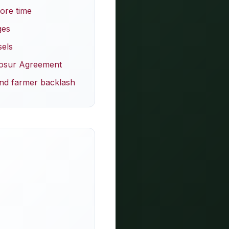
ore time
ges
sels
cosur Agreement
nd farmer backlash