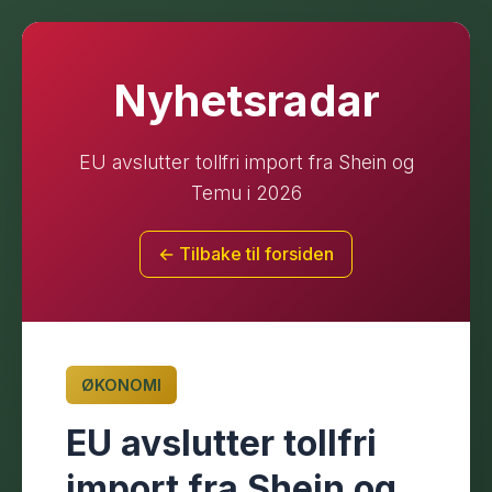
Nyhetsradar
EU avslutter tollfri import fra Shein og
Temu i 2026
← Tilbake til forsiden
ØKONOMI
EU avslutter tollfri
import fra Shein og