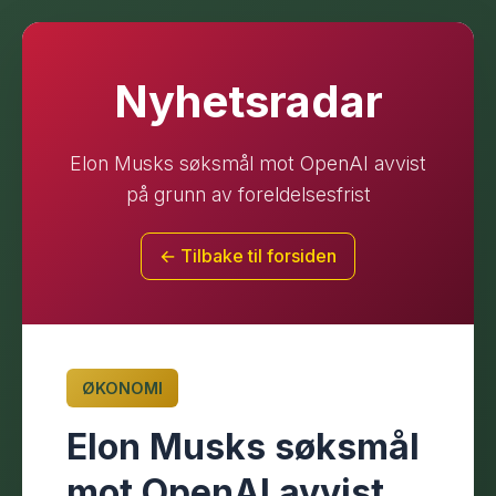
Nyhetsradar
Elon Musks søksmål mot OpenAI avvist
på grunn av foreldelsesfrist
← Tilbake til forsiden
ØKONOMI
Elon Musks søksmål
mot OpenAI avvist