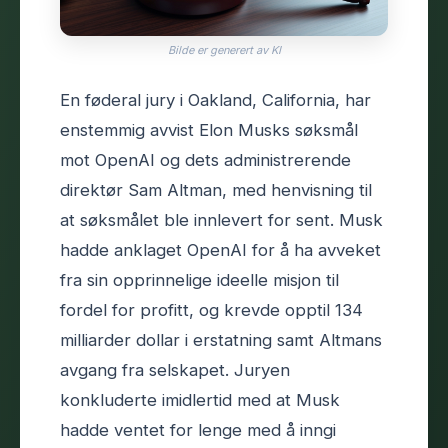
Bilde er generert av KI
En føderal jury i Oakland, California, har
enstemmig avvist Elon Musks søksmål
mot OpenAI og dets administrerende
direktør Sam Altman, med henvisning til
at søksmålet ble innlevert for sent. Musk
hadde anklaget OpenAI for å ha avveket
fra sin opprinnelige ideelle misjon til
fordel for profitt, og krevde opptil 134
milliarder dollar i erstatning samt Altmans
avgang fra selskapet. Juryen
konkluderte imidlertid med at Musk
hadde ventet for lenge med å inngi