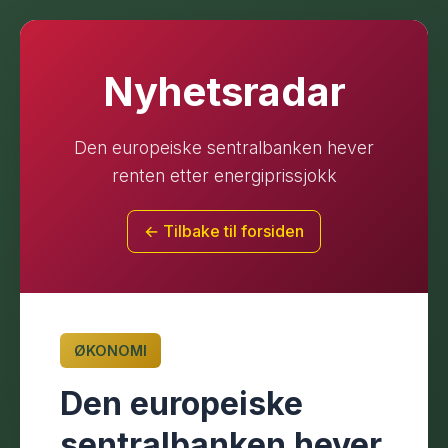
Nyhetsradar
Den europeiske sentralbanken hever
renten etter energiprissjokk
← Tilbake til forsiden
ØKONOMI
Den europeiske
sentralbanken hever