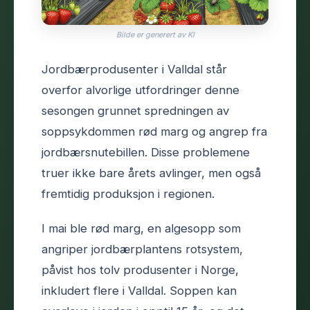
Bilde er generert av KI
Jordbærprodusenter i Valldal står
overfor alvorlige utfordringer denne
sesongen grunnet spredningen av
soppsykdommen rød marg og angrep fra
jordbærsnutebillen. Disse problemene
truer ikke bare årets avlinger, men også
fremtidig produksjon i regionen.
I mai ble rød marg, en algesopp som
angriper jordbærplantens rotsystem,
påvist hos tolv produsenter i Norge,
inkludert flere i Valldal. Soppen kan