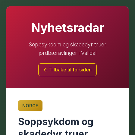
Nyhetsradar
Soppsykdom og skadedyr truer
jordbæravlinger i Valldal
← Tilbake til forsiden
NORGE
Soppsykdom og
skadedyr truer