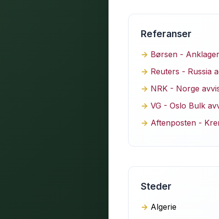
Referanser
Børsen - Anklager
Reuters - Russia a
NRK - Norge avvis
VG - Oslo Bulk av
Aftenposten - Krem
Steder
Algerie