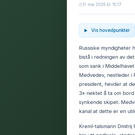
11. mai 2026 kl. 15:17
Vis hovedpunkter
Russiske myndigheter h
bistå i redningen av de
som sank i Middelhavet 
Medvedev, nestleder i R
president, hevder at de
3» nektet å ta om bord 
synkende skipet. Medved
kanal at dette er en util
Kreml-talsmann Dmitrij