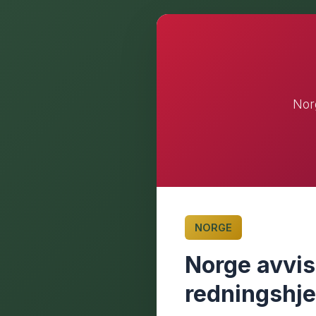
Norg
NORGE
Norge avvis
redningshje