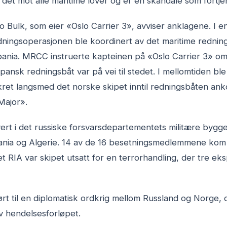
er det mot alle maritime lover og er en skandale som fortj
o Bulk, som eier «Oslo Carrier 3», avviser anklagene. I 
edningsoperasjonen ble koordinert av det maritime redni
ania. MRCC instruerte kapteinen på «Oslo Carrier 3» om
spansk redningsbåt var på vei til stedet. I mellomtiden bl
kret langsmed det norske skipet inntil redningsbåten a
Major».
ert i det russiske forsvarsdepartementets militære bygg
ia og Algerie. 14 av de 16 besetningsmedlemmene kom se
t RIA var skipet utsatt for en terrorhandling, der tre ek
rt til en diplomatisk ordkrig mellom Russland og Norge, 
av hendelsesforløpet.