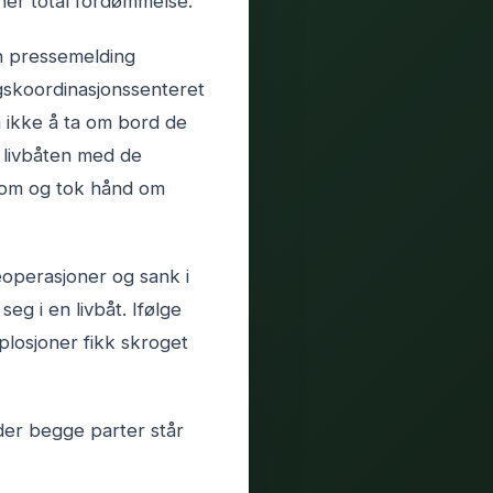
ener total fordømmelse.
en pressemelding
ngskoordinasjonssenteret
 ikke å ta om bord de
e livbåten med de
nkom og tok hånd om
eoperasjoner og sank i
g i en livbåt. Ifølge
splosjoner fikk skroget
der begge parter står