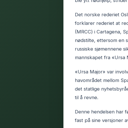
ble ytt nødhjelp, strid
Det norske rederiet Osl
forklarer rederiet at r
(MRCC) i Cartagena, Sp
nødstilte, ettersom en 
russiske sjømennene si
mannskapet fra «Ursa 
«Ursa Major» var involv
havområdet mellom Span
det statlige nyhetsbyråe
til å revne.
Denne hendelsen har fø
fast på sine versjoner 