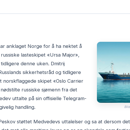
ar anklaget Norge for å ha nektet å
t russiske lasteskipet «Ursa Major»,
tidligere denne uken. Dmitrij
usslands sikkerhetsråd og tidligere
t norskflaggede skipet «Oslo Carrier
nødstilte russiske sjømenn fra det
ev uttalte på sin offisielle Telegram-
givelig handling.
Bild
 Peskov støttet Medvedevs uttalelser og sa at dersom de