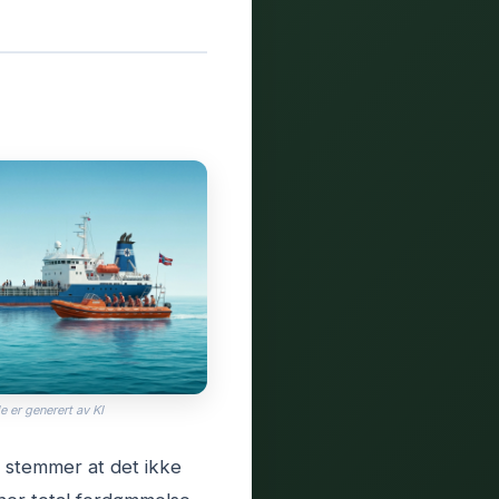
e er generert av KI
t stemmer at det ikke