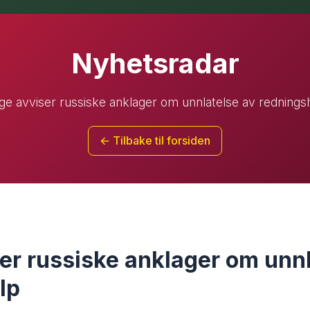
Nyhetsradar
e avviser russiske anklager om unnlatelse av rednings
← Tilbake til forsiden
er russiske anklager om unnl
lp