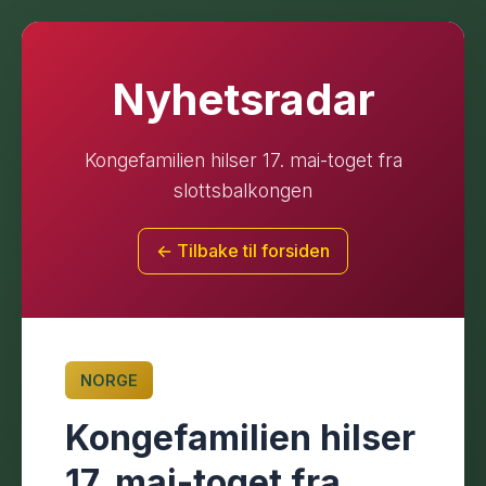
Nyhetsradar
Kongefamilien hilser 17. mai-toget fra
slottsbalkongen
← Tilbake til forsiden
NORGE
Kongefamilien hilser
17. mai-toget fra