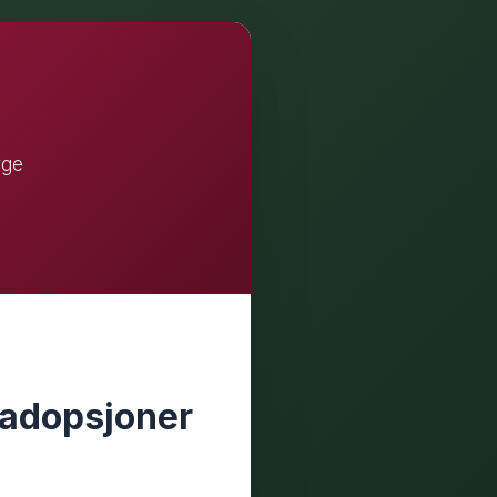
rge
sadopsjoner