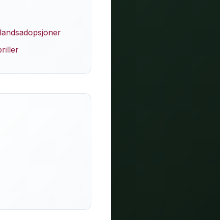
enlandsadopsjoner
iller