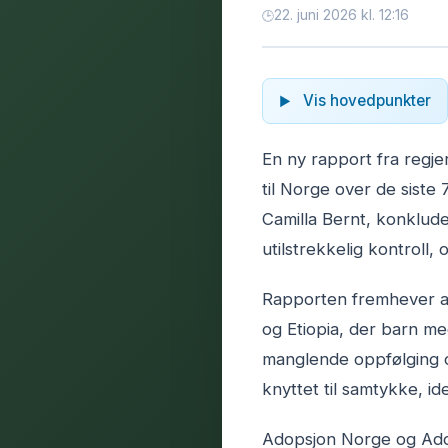
22. juni 2026 kl. 12:16
Vis hovedpunkter
En ny rapport fra regje
til Norge over de siste
Camilla Bernt, konklude
utilstrekkelig kontroll,
Rapporten fremhever at 
og Etiopia, der barn med
manglende oppfølging og
knyttet til samtykke, id
Adopsjon Norge og Adop