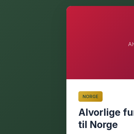
Al
NORGE
Alvorlige f
til Norge