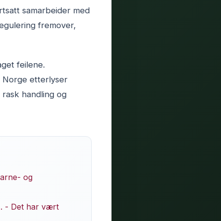
ortsatt samarbeider med
egulering fremover,
get feilene.
 Norge etterlyser
 rask handling og
barne- og
. - Det har vært