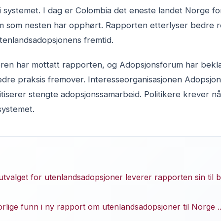
i systemet. I dag er Colombia det eneste landet Norge f
em som nesten har opphørt. Rapporten etterlyser bedre r
l utenlandsadopsjonens fremtid.
eren har mottatt rapporten, og Adopsjonsforum har bekla
edre praksis fremover. Interesseorganisasjonen Adopsjon
tiserer stengte adopsjonssamarbeid. Politikere krever nå
 systemet.
tvalget for utenlandsadopsjoner leverer rapporten sin til 
rlige funn i ny rapport om utenlandsadopsjoner til Norge ..