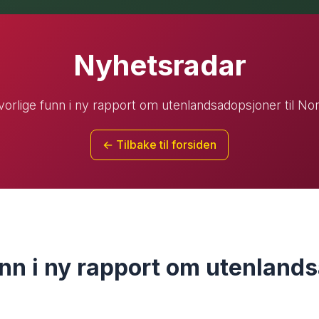
Nyhetsradar
vorlige funn i ny rapport om utenlandsadopsjoner til No
← Tilbake til forsiden
unn i ny rapport om utenland