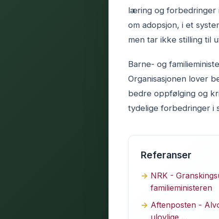
læring og forbedringer 
om adopsjon, i et syst
men tar ikke stilling ti
Barne- og familieminist
Organisasjonen lover b
bedre oppfølging og kri
tydelige forbedringer i
Referanser
NRK - Granskingsu
familieministeren
Aftenposten - Alvo
ulovlige ...