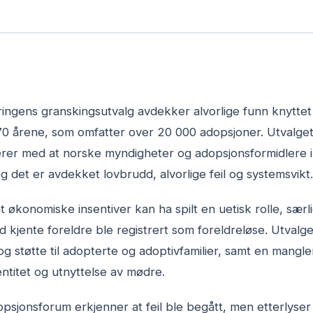
ringens granskingsutvalg avdekker alvorlige funn knyttet
 70 årene, som omfatter over 20 000 adopsjoner. Utvalget
rer med at norske myndigheter og adopsjonsformidlere i f
 og det er avdekket lovbrudd, alvorlige feil og systemsvikt.
økonomiske insentiver kan ha spilt en uetisk rolle, særl
 kjente foreldre ble registrert som foreldreløse. Utvalge
 støtte til adopterte og adoptivfamilier, samt en mangle
entitet og utnyttelse av mødre.
sjonsforum erkjenner at feil ble begått, men etterlyser