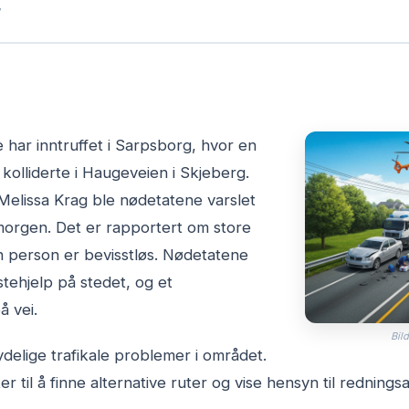
7
e har inntruffet i Sarpsborg, hvor en
 kolliderte i Haugeveien i Skjeberg.
Melissa Krag ble nødetatene varslet
morgen. Det er rapportert om store
n person er bevisstløs. Nødetatene
stehjelp på stedet, og et
å vei.
Bild
ydelige trafikale problemer i området.
ster til å finne alternative ruter og vise hensyn til redning