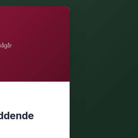
pågår
reddende