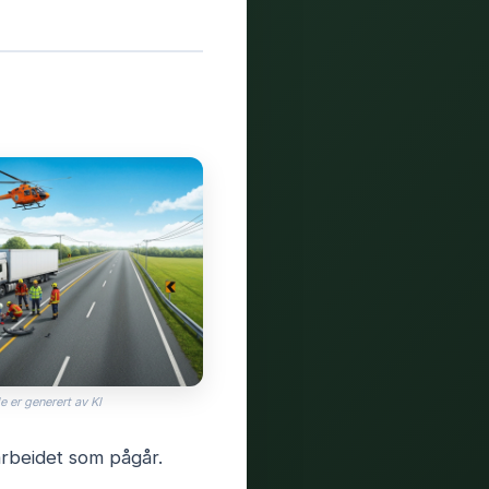
e er generert av KI
sarbeidet som pågår.