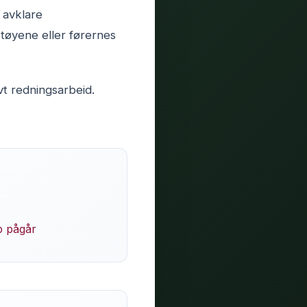
å avklare
etøyene eller førernes
t redningsarbeid.
p pågår