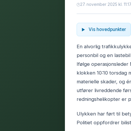
27. november 2025 kl. 11:1
Vis hovedpunkter
En alvorlig trafikkulykk
personbil og en lastebil
Ifølge operasjonsleder 
klokken 10:10 torsdag 
materielle skader, og é
utfører livreddende før
redningshelikopter er p
Ulykken har ført til bet
Politiet oppfordrer bili