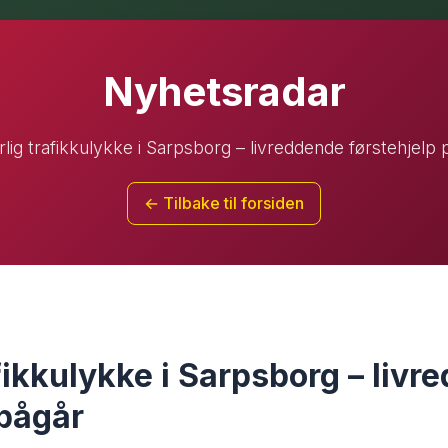
Nyhetsradar
rlig trafikkulykke i Sarpsborg – livreddende førstehjelp 
← Tilbake til forsiden
fikkulykke i Sarpsborg – liv
 pågår