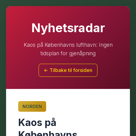
Nyhetsradar
Kaos på Københavns lufthavn: Ingen
tidsplan for gjenåpning
← Tilbake til forsiden
NORDEN
Kaos på
Københavns