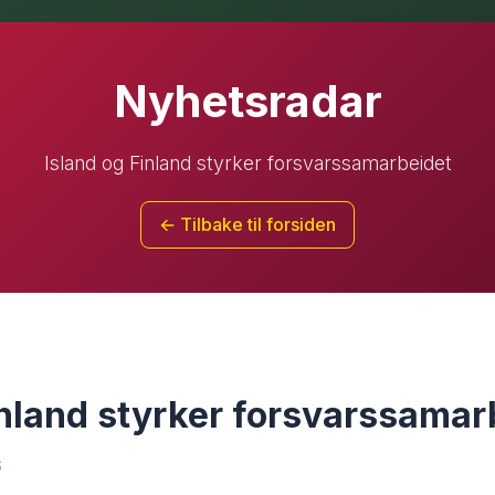
Nyhetsradar
Island og Finland styrker forsvarssamarbeidet
← Tilbake til forsiden
inland styrker forsvarssamar
6