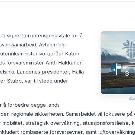
lig signert en intensjonsavtale for å
orsvarssamarbeid. Avtalen ble
utenriksminister Þorgerður Katrín
ds forsvarsminister Antti Häkkänen
elsinki. Landenes presidenter, Halla
r Stubb, var til stede under
Bild
r å forbedre begge lands
 den regionale sikkerheten. Samarbeidet vil fokusere p
ær mobilitet, strategisk overvåkning, situasjonsforståelse
nkludert rombaserte forsvarsevner, samt luftovervåkning og