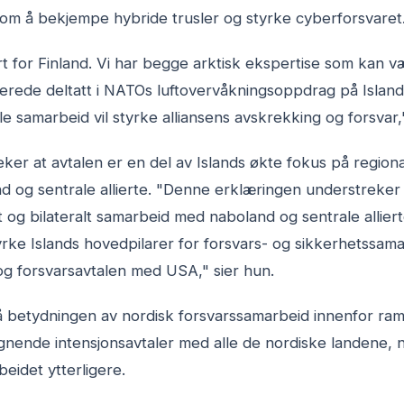
 om å bekjempe hybride trusler og styrke cyberforsvaret
iert for Finland. Vi har begge arktisk ekspertise som kan væ
allerede deltatt i NATOs luftovervåkningsoppdrag på Island
ale samarbeid vil styrke alliansens avskrekking og forsvar
ker at avtalen er en del av Islands økte fokus på regional
 og sentrale allierte. "Denne erklæringen understreker 
t og bilateralt samarbeid med naboland og sentrale allier
yrke Islands hovedpilarer for forsvars- og sikkerhetssama
 forsvarsavtalen med USA," sier hun.
å betydningen av nordisk forsvarssamarbeid innenfor 
lignende intensjonsavtaler med alle de nordiske landene,
eidet ytterligere.