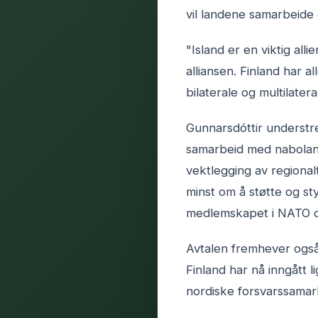
vil landene samarbeide
"Island er en viktig all
alliansen. Finland har 
bilaterale og multilater
Gunnarsdóttir understre
samarbeid med naboland
vektlegging av regional
minst om å støtte og st
medlemskapet i NATO og
Avtalen fremhever ogs
Finland har nå inngått 
nordiske forsvarssamarb