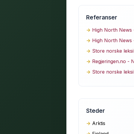
Referanser
High North News -
High North News -
Store norske leks
Regjeringen.no - N
Store norske leks
Steder
Arktis
Finland