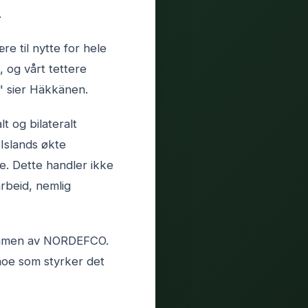
.
re til nytte for hele
, og vårt tettere
," sier Häkkänen.
t og bilateralt
Islands økte
te. Dette handler ikke
rbeid, nemlig
rammen av NORDEFCO.
 noe som styrker det