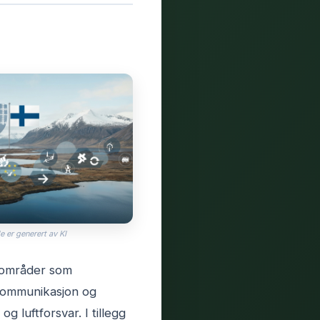
e er generert av KI
å områder som
, kommunikasjon og
 luftforsvar. I tillegg