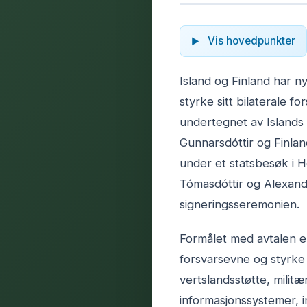
Vis hovedpunkter
Island og Finland har ny
styrke sitt bilaterale f
undertegnet av Islands 
Gunnarsdóttir og Finlan
under et statsbesøk i H
Tómasdóttir og Alexande
signeringsseremonien.
Formålet med avtalen e
forsvarsevne og styrke
vertslandsstøtte, milit
informasjonssystemer, i