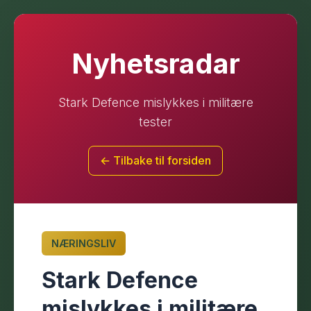
Nyhetsradar
Stark Defence mislykkes i militære
tester
← Tilbake til forsiden
NÆRINGSLIV
Stark Defence
mislykkes i militære