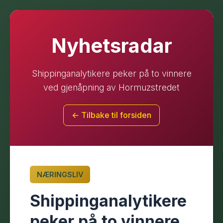
Nyhetsradar
Shippinganalytikere peker på to vinnere
ved gjenåpning av Hormuzstredet
← Tilbake til forsiden
NÆRINGSLIV
Shippinganalytikere
peker på to vinnere