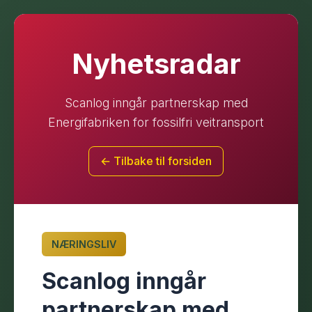
Nyhetsradar
Scanlog inngår partnerskap med
Energifabriken for fossilfri veitransport
← Tilbake til forsiden
NÆRINGSLIV
Scanlog inngår
partnerskap med