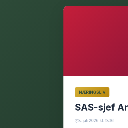
NÆRINGSLIV
SAS-sjef An
8. juli 2026 kl. 18:16