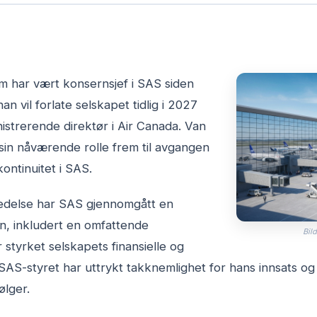
m har vært konsernsjef i SAS siden
an vil forlate selskapet tidlig i 2027
nistrerende direktør i Air Canada. Van
i sin nåværende rolle frem til avgangen
 kontinuitet i SAS.
edelse har SAS gjennomgått en
n, inkludert en omfattende
Bild
 styrket selskapets finansielle og
 SAS-styret har uttrykt takknemlighet for hans innsats og 
ølger.