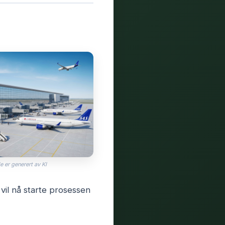
e er generert av KI
vil nå starte prosessen