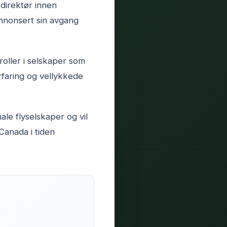
 direktør innen
annonsert sin avgang
roller i selskaper som
faring og vellykkede
ale flyselskaper og vil
Canada i tiden