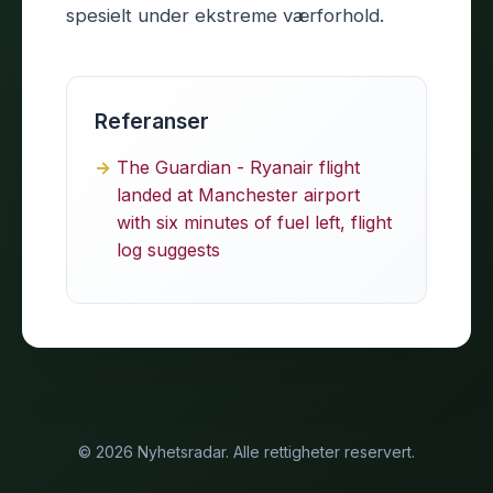
spesielt under ekstreme værforhold.
Referanser
The Guardian - Ryanair flight
landed at Manchester airport
with six minutes of fuel left, flight
log suggests
© 2026 Nyhetsradar. Alle rettigheter reservert.