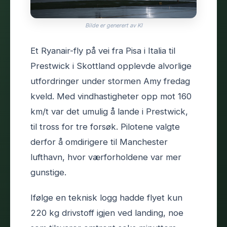
Bilde er generert av KI
Et Ryanair-fly på vei fra Pisa i Italia til
Prestwick i Skottland opplevde alvorlige
utfordringer under stormen Amy fredag
kveld. Med vindhastigheter opp mot 160
km/t var det umulig å lande i Prestwick,
til tross for tre forsøk. Pilotene valgte
derfor å omdirigere til Manchester
lufthavn, hvor værforholdene var mer
gunstige.
Ifølge en teknisk logg hadde flyet kun
220 kg drivstoff igjen ved landing, noe