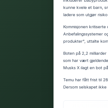
inkluderer babyprodukt
kunne kvele et barn, sm
ladere som utgjør risiko
Kommisjonen kritiserte 
Anbefalingssystemer og 
produkter", uttalte ko
Boten på 2,2 milliarder 
som har vært gjeldende 
Musks X ilagt en bot på
Temu har fått frist til
Dersom selskapet ikke e