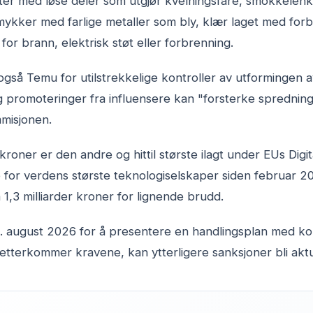
er med løse deler som utgjør kvelningsfare, smokkelenke
ykker med farlige metaller som bly, klær laget med forb
 for brann, elektrisk støt eller forbrenning.
også Temu for utilstrekkelige kontroller av utformingen a
promoteringer fra influensere kan "forsterke sprednings
mmisjonen.
kroner er den andre og hittil største ilagt under EUs Digi
for verdens største teknologiselskaper siden februar 20
 1,3 milliarder kroner for lignende brudd.
 28. august 2026 for å presentere en handlingsplan med kor
tterkommer kravene, kan ytterligere sanksjoner bli aktu