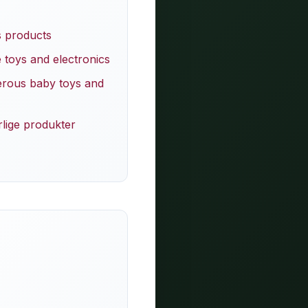
s products
 toys and electronics
erous baby toys and
rlige produkter