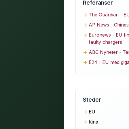
Referanser
The Guardian - EU 
AP News - Chinese 
Euronews - EU fin
faulty chargers
ABC Nyheter - Temu
E24 - EU med giga
Steder
EU
Kina