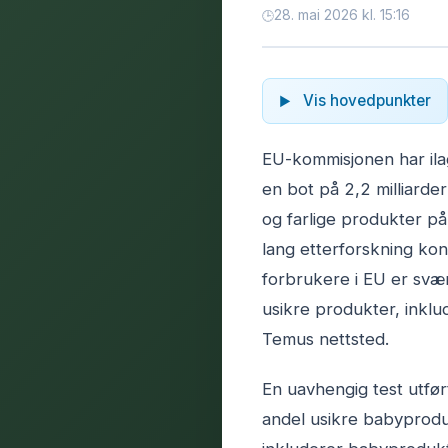
28. mai 2026 kl. 15:16
Vis hovedpunkter
EU-kommisjonen har ila
en bot på 2,2 milliarder 
og farlige produkter på
lang etterforskning ko
forbrukere i EU er svært
usikre produkter, inkl
Temus nettsted.
En uavhengig test utfø
andel usikre babyproduk