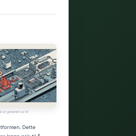
e er generert av KI
ttformen. Dette