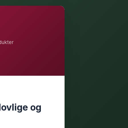
odukter
lovlige og