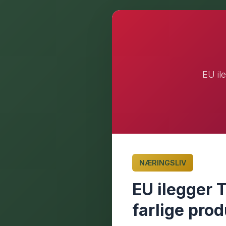
EU ile
NÆRINGSLIV
EU ilegger T
farlige pro