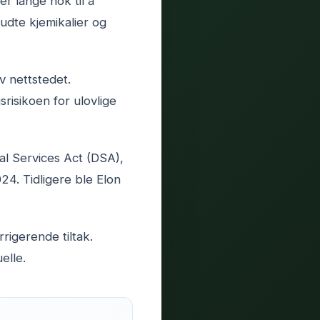
r lange nok til å
udte kjemikalier og
v nettstedet.
risikoen for ulovlige
tal Services Act (DSA),
24. Tidligere ble Elon
rigerende tiltak.
elle.